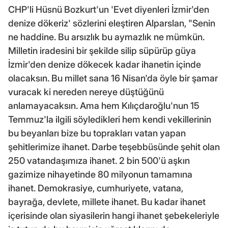
CHP'li Hüsnü Bozkurt'un 'Evet diyenleri İzmir'den
denize dökeriz' sözlerini eleştiren Alparslan, "Senin
ne haddine. Bu arsızlık bu aymazlık ne mümkün.
Milletin iradesini bir şekilde silip süpürüp güya
İzmir'den denize dökecek kadar ihanetin içinde
olacaksın. Bu millet sana 16 Nisan'da öyle bir şamar
vuracak ki nereden nereye düştüğünü
anlamayacaksın. Ama hem Kılıçdaroğlu'nun 15
Temmuz'la ilgili söyledikleri hem kendi vekillerinin
bu beyanları bize bu toprakları vatan yapan
şehitlerimize ihanet. Darbe teşebbüsünde şehit olan
250 vatandaşımıza ihanet. 2 bin 500'ü aşkın
gazimize nihayetinde 80 milyonun tamamına
ihanet. Demokrasiye, cumhuriyete, vatana,
bayrağa, devlete, millete ihanet. Bu kadar ihanet
içerisinde olan siyasilerin hangi ihanet şebekeleriyle