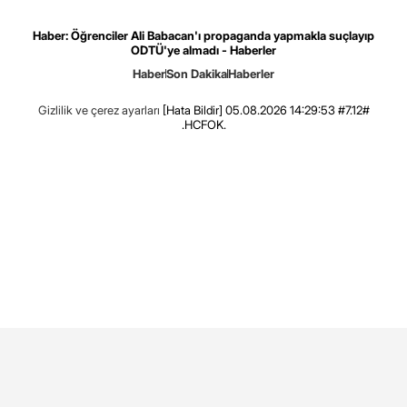
Haber: Öğrenciler Ali Babacan'ı propaganda yapmakla suçlayıp
ODTÜ'ye almadı - Haberler
Haber
Son Dakika
Haberler
Gizlilik ve çerez ayarları
[Hata Bildir]
05.08.2026 14:29:53 #7.12#
.HCFOK.