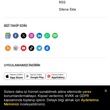
RSS
Sitene Ekle
BİZİ TAKİP EDİN
UYGULAMAMIZI İNDİRİN
Haberler.com: Türkiye’nin en kapsamlı haber sitesi. Son dakika haberleri
×
ve en güncel gelişmeler Haberler.com’da.
Sizlere daha iyi hizmet sunabilmek adına sitemizde
çerez
konumlandırmaktayız. Kişisel verileriniz, KVKK ve GDPR
kapsamında toplanıp işlenir. Detaylı bilgi almak için
Aydınlatma
Metnimizi
inceleyebilirsiniz.
Haber: Odaklanma Sorunu Yaşayan Çocuklar için 8 Öneri - Haberler