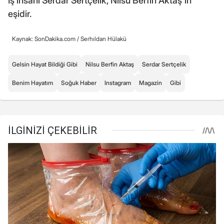
İş insanı Serdar Sertçelik, Nilsu Berfin Aktaş'ın
eşidir.
Kaynak: SonDakika.com /
Serhıldan Hülakü
Gelsin Hayat Bildiği Gibi
Nilsu Berfin Aktaş
Serdar Sertçelik
Benim Hayatım
Soğuk Haber
Instagram
Magazin
Gibi