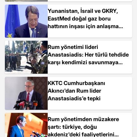
Yunanistan, İsrail ve GKRY,
EastMed doğal gaz boru
hattının inşası için anlaşma
imzaladı
Rum yönetimi lideri
Anastasiadis: Her türlü tehdide
karşı kendimizi savunmaya
hazırız
KKTC Cumhurbaşkanı
Akıncı'dan Rum lider
Anastasiadis'e tepki
Rum yönetimden müzakere
şartı: türkiye, doğu
akdeniz'deki faaliyetlerini