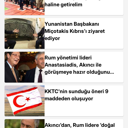
haline getirelim
Yunanistan Başbakanı
Miçotakis Kıbrıs'ı ziyaret
ediyor
Rum yönetimi lideri
Anastasiadis, Akıncı ile
görüşmeye hazır olduğunu
açıkladı
KKTC'nin sunduğu öneri 9
maddeden oluşuyor
Akıncı'dan, Rum lidere 'doğal