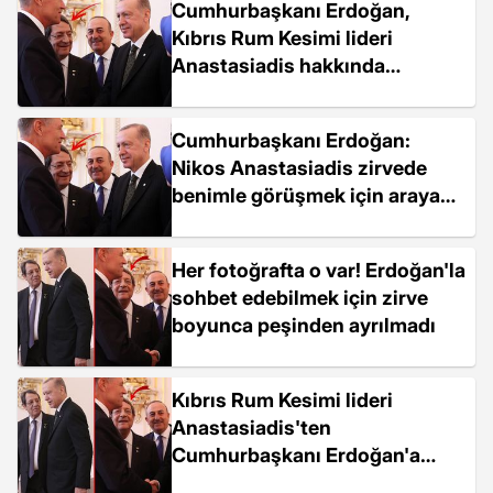
Cumhurbaşkanı Erdoğan,
Kıbrıs Rum Kesimi lideri
Anastasiadis hakkında
konuştu: İlla bir görüşelim,
konuşalım filan dedi, araya
Cumhurbaşkanı Erdoğan:
birilerini de soktu
Nikos Anastasiadis zirvede
benimle görüşmek için araya
birilerini soktu
Her fotoğrafta o var! Erdoğan'la
sohbet edebilmek için zirve
boyunca peşinden ayrılmadı
Kıbrıs Rum Kesimi lideri
Anastasiadis'ten
Cumhurbaşkanı Erdoğan'a
yakın markaj! Prag'daki zirvede