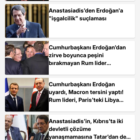
sohbet edebilmek için yoğun
Anastasiadis'den Erdoğan'a
çaba harcadı
"işgalcilik" suçlaması
Cumhurbaşkanı Erdoğan'dan
zirve boyunca peşini
bırakmayan Rum lider
Anastasiadis'in teklifine yanıt:
KKTC'ye gel görüşelim
Cumhurbaşkanı Erdoğan
uyardı, Macron tersini yaptı!
Rum lideri, Paris'teki Libya
Konferansı'na davet etti
Anastasiadis'in, Kıbrıs'ta iki
devletli çözüme
yanaşmamasına Tatar'dan ders