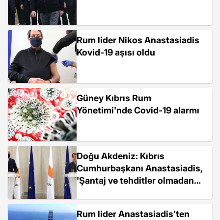
Rum lider Nikos Anastasiadis
Kovid-19 aşısı oldu
Güney Kıbrıs Rum
Yönetimi'nde Covid-19 alarmı
Doğu Akdeniz: Kıbrıs
Cumhurbaşkanı Anastasiadis,
'Şantaj ve tehditler olmadan
Ankara'yla görüşmeye...
Rum lider Anastasiadis'ten