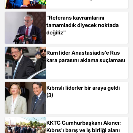
durdursun
"Referans kavramlarını
tamamladık diyecek noktada
değiliz"
Rum lider Anastasiadis'e Rus
kara parasını aklama suçlaması
Kıbrıslı liderler bir araya geldi
(3)
KKTC Cumhurbaşkanı Akıncı:
Kıbrıs'ı barış ve iş birliği alanı