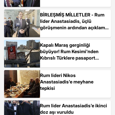
niteliğinde yanıt: 60 yıllık
devletten vazgeçecek değiliz
BİRLEŞMİŞ MİLLETLER - Rum
lider Anastasiadis, üçlü
görüşmenin ardından açıklama
yaptı
Kapalı Maraş gerginliği
büyüyor! Rum Kesimi'nden
Kıbrıslı Türklere pasaport
tehdidi
Rum lideri Nikos
Anastasiadis'e meyhane
tepkisi
Rum lider Anastasiadis'e ikinci
doz aşı vuruldu