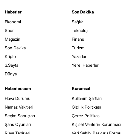
Haberler
Son Dakika
Ekonomi
Sağlık
Spor
Teknoloji
Magazin
Finans
Son Dakika
Turizm
Kripto
Yazarlar
3.Sayfa
Yerel Haberler
Dünya
Haberler.com
Kurumsal
Hava Durumu
Kullanım Şartları
Namaz Vakitleri
Gizlilik Politikası
Seçim Sonuçları
Çerez Politikası
Şans Oyunları
Kişisel Verilerin Korunması
Rüya Tabirleri
Veri Sahibi Başvuru Formu