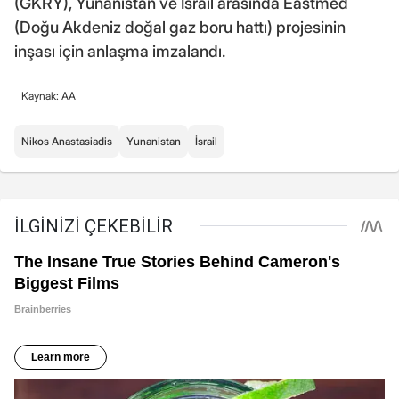
(GKRY), Yunanistan ve İsrail arasında Eastmed
(Doğu Akdeniz doğal gaz boru hattı) projesinin
inşası için anlaşma imzalandı.
Kaynak: AA
Nikos Anastasiadis
Yunanistan
İsrail