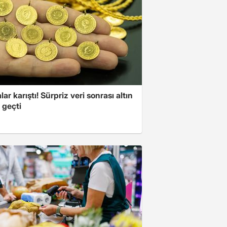
lar karıştı! Sürpriz veri sonrası altın
 geçti