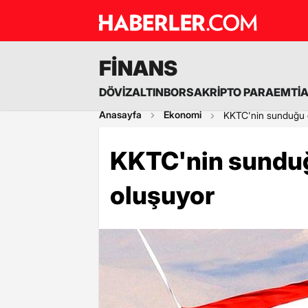
FİNANS
DÖVİZ
ALTIN
BORSA
KRİPTO PARA
EMTİ
Anasayfa
Ekonomi
KKTC'nin sunduğu 
KKTC'nin sundu
oluşuyor