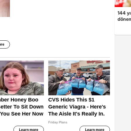
144 yı
dönem