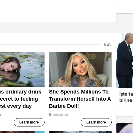
İşte t
birine 