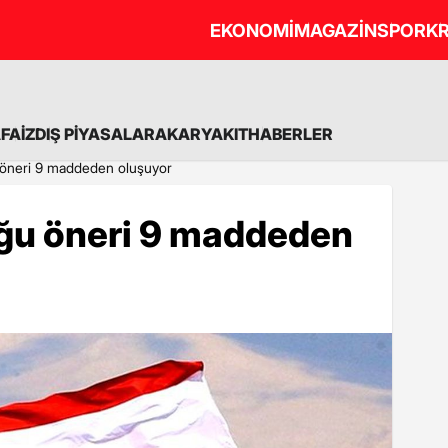
EKONOMİ
MAGAZİN
SPOR
KR
A
FAİZ
DIŞ PİYASALAR
AKARYAKIT
HABERLER
öneri 9 maddeden oluşuyor
ğu öneri 9 maddeden