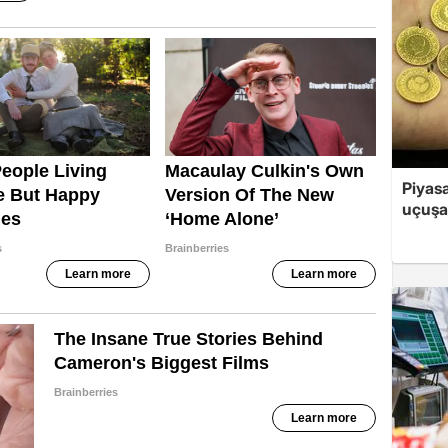
Piyasa
uçuşa