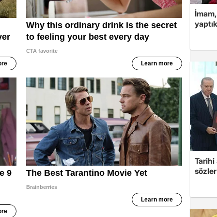
İmam,
yaptık
Tarih
sözler