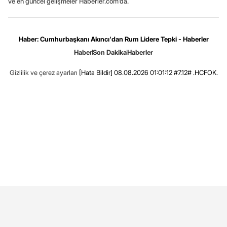
ve en güncel gelişmeler Haberler.com’da.
Haber: Cumhurbaşkanı Akıncı'dan Rum Lidere Tepki - Haberler
Haber
Son Dakika
Haberler
Gizlilik ve çerez ayarları
[Hata Bildir]
08.08.2026 01:01:12 #7.12# .HCFOK.