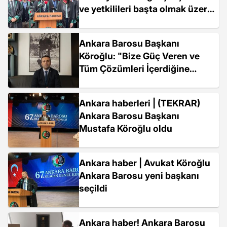
ve yetkilileri başta olmak üzere,
suç duyurusunda bulunacağız"
Ankara Barosu Başkanı
Köroğlu: "Bize Güç Veren ve
Tüm Çözümleri İçerdiğine
İnandığım Cumhuriyet'in Tarafı
Olduğumu Belirterek
Ankara haberleri | (TEKRAR)
Cumhuriyetimizin 99....
Ankara Barosu Başkanı
Mustafa Köroğlu oldu
Ankara haber | Avukat Köroğlu
Ankara Barosu yeni başkanı
seçildi
Ankara haber! Ankara Barosu