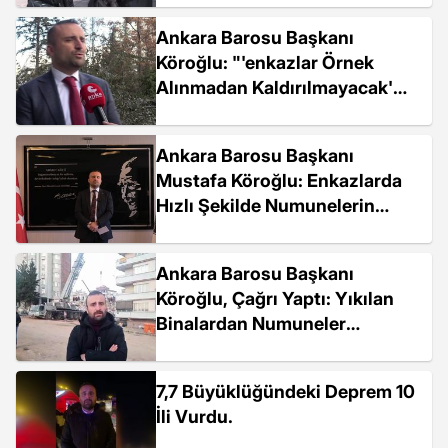
Yok Sayılmıştır"
Ankara Barosu Başkanı
Köroğlu: "'enkazlar Örnek
Alınmadan Kaldırılmayacak'
Diyor Sayın Bakan Ama Şu
Anda Bunu Söylemeniz
Ankara Barosu Başkanı
Yetmiyor.
Mustafa Köroğlu: Enkazlarda
Hızlı Şekilde Numunelerin
Alınması Gerekiyor
Ankara Barosu Başkanı
Köroğlu, Çağrı Yaptı: Yıkılan
Binalardan Numuneler
Toplansın; Sorumlular Bir Kez
Daha Cezasız Kalmasın, Adli
7,7 Büyüklüğündeki Deprem 10
Süreçler İşletilsin
İli Vurdu.