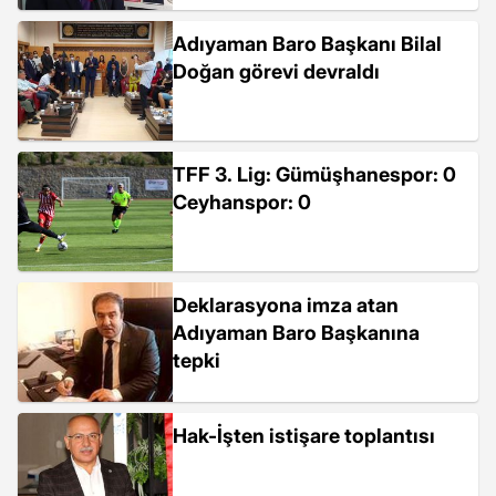
Katılmadı?"
Adıyaman Baro Başkanı Bilal
Doğan görevi devraldı
TFF 3. Lig: Gümüşhanespor: 0
Ceyhanspor: 0
Deklarasyona imza atan
Adıyaman Baro Başkanına
tepki
Hak-İşten istişare toplantısı