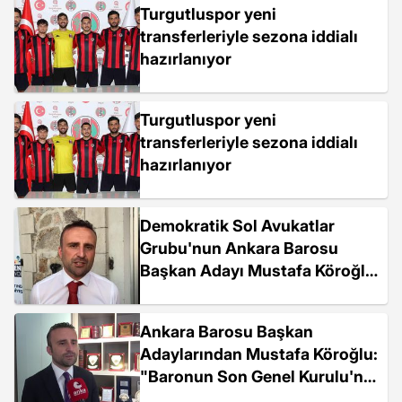
Turgutluspor yeni
transferleriyle sezona iddialı
hazırlanıyor
Turgutluspor yeni
transferleriyle sezona iddialı
hazırlanıyor
Demokratik Sol Avukatlar
Grubu'nun Ankara Barosu
Başkan Adayı Mustafa Köroğlu
Oldu
Ankara Barosu Başkan
Adaylarından Mustafa Köroğlu:
"Baronun Son Genel Kurulu'na
8 Bin Kişi Katılmadı. Neden