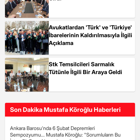
Avukatlardan 'Türk' ve 'Türkiye'
İbarelerinin Kaldırılmasıyla İlgili
Açıklama
Stk Temsilcileri Sarmalık
Tütünle İlgili Bir Araya Geldi
Son Dakika Mustafa Köroğlu Haberleri
Ankara Barosu'nda 6 Şubat Depremleri
Sempozyumu... Mustafa Köroğlu: "Sorumluların Bu