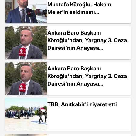
Mustafa Köroğlu, Hakem
Meler'in saldırısını
değerlendirdi
Ankara Baro Başkanı
Köroğlu'ndan, Yargıtay 3. Ceza
Dairesi'nin Anayasa
Mahkemesi Üyeleri Hakkındaki
Suç Duyurusuna Tepki: "Bu
Ankara Baro Başkanı
Çok Net Anayasa...
Köroğlu'ndan, Yargıtay 3. Ceza
Dairesi'nin Anayasa
Mahkemesi Üyeleri Hakkındaki
Suç Duyurusuna Tepki: "Bu
TBB, Anıtkabir'i ziyaret etti
Çok Net Anayasa...