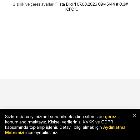
Gizlilik ve çerez ayarları
[Hata Bildir]
07.08.2026 09:45:44 #.0.3#
.HCFOK.
×
Sizlere daha iyi hizmet sunabilmek adına sitemizde
çerez
konumlandırmaktayız. Kişisel verileriniz, KVKK ve GDPR
kapsamında toplanıp işlenir. Detaylı bilgi almak için
Aydınlatma
Metnimizi
inceleyebilirsiniz.