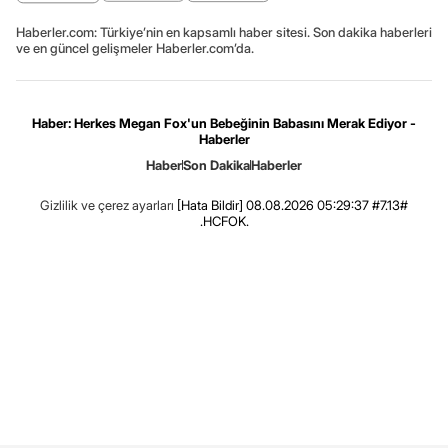
Haberler.com: Türkiye’nin en kapsamlı haber sitesi. Son dakika haberleri
ve en güncel gelişmeler Haberler.com’da.
Haber: Herkes Megan Fox'un Bebeğinin Babasını Merak Ediyor -
Haberler
Haber
Son Dakika
Haberler
Gizlilik ve çerez ayarları
[Hata Bildir]
08.08.2026 05:29:37 #7.13#
.HCFOK.