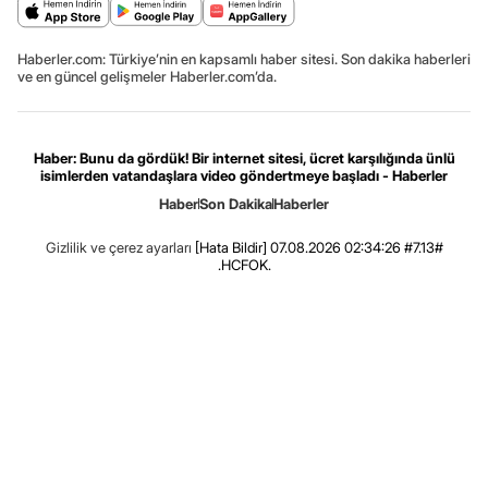
Haberler.com: Türkiye’nin en kapsamlı haber sitesi. Son dakika haberleri
ve en güncel gelişmeler Haberler.com’da.
Haber: Bunu da gördük! Bir internet sitesi, ücret karşılığında ünlü
isimlerden vatandaşlara video göndertmeye başladı - Haberler
Haber
Son Dakika
Haberler
Gizlilik ve çerez ayarları
[Hata Bildir]
07.08.2026 02:34:26 #7.13#
.HCFOK.