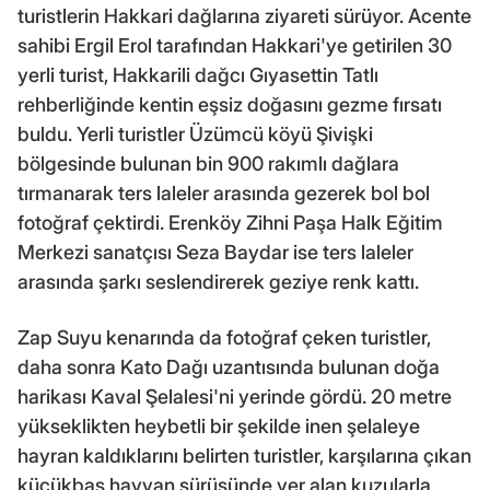
turistlerin Hakkari dağlarına ziyareti sürüyor. Acente
sahibi Ergil Erol tarafından Hakkari'ye getirilen 30
yerli turist, Hakkarili dağcı Gıyasettin Tatlı
rehberliğinde kentin eşsiz doğasını gezme fırsatı
buldu. Yerli turistler Üzümcü köyü Şivişki
bölgesinde bulunan bin 900 rakımlı dağlara
tırmanarak ters laleler arasında gezerek bol bol
fotoğraf çektirdi. Erenköy Zihni Paşa Halk Eğitim
Merkezi sanatçısı Seza Baydar ise ters laleler
arasında şarkı seslendirerek geziye renk kattı.
Zap Suyu kenarında da fotoğraf çeken turistler,
daha sonra Kato Dağı uzantısında bulunan doğa
harikası Kaval Şelalesi'ni yerinde gördü. 20 metre
yükseklikten heybetli bir şekilde inen şelaleye
hayran kaldıklarını belirten turistler, karşılarına çıkan
küçükbaş hayvan sürüsünde yer alan kuzularla