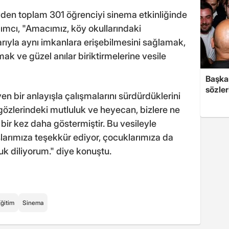
en toplam 301 öğrenciyi sinema etkinliğinde
rdımcı, "Amacımız, köy okullarındaki
arıyla aynı imkanlara erişebilmesini sağlamak,
ak ve güzel anılar biriktirmelerine vesile
Başkan
sözler
en bir anlayışla çalışmalarını sürdürdüklerini
gözlerindeki mutluluk ve heyecan, bizlere ne
ir kez daha göstermiştir. Bu vesileyle
larımıza teşekkür ediyor, çocuklarımıza da
uk diliyorum." diye konuştu.
ğitim
Sinema