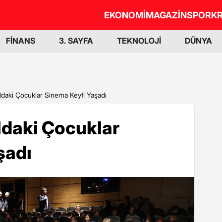
EKONOMİ
MAGAZİN
SPOR
KR
FİNANS
3. SAYFA
TEKNOLOJİ
DÜNYA
aldaki Çocuklar Sinema Keyfi Yaşadı
ldaki Çocuklar
şadı