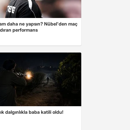
am daha ne yapsın? Nübel'den maç
dıran performans
lık dalgınlıkla baba katili oldu!