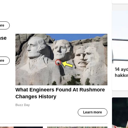
14 ayd
hakkın