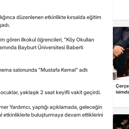
lığınca düzenlenen etkinlikte kırsalda eğitim
şadı.
 gören ilkokul öğrencileri, "Köy Okulları
amında Bayburt Üniversitesi Baberti
sinema salonunda "Mustafa Kemal" adlı
Çerçe
isimd
cuklar, yaklaşık 2 saat keyifli vakit geçirdi.
Ömer Yardımcı, yaptığı açıklamada, geleceğin
al etkinliklerle buluşturmaya devam ettiklerini