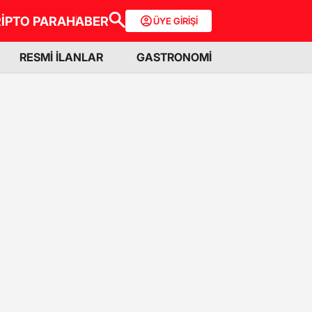
İPTO PARA
HABER
ÜYE GİRİŞİ
RESMİ İLANLAR
GASTRONOMİ