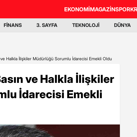
EKONOMİ
MAGAZİN
SPOR
KR
FİNANS
3. SAYFA
TEKNOLOJİ
DÜNYA
ın ve Halkla İlişkiler Müdürlüğü Sorumlu İdarecisi Emekli Oldu
Basın ve Halkla İlişkiler
lu İdarecisi Emekli