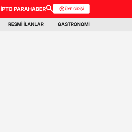
İPTO PARA
HABER
ÜYE GİRİŞİ
RESMİ İLANLAR
GASTRONOMİ