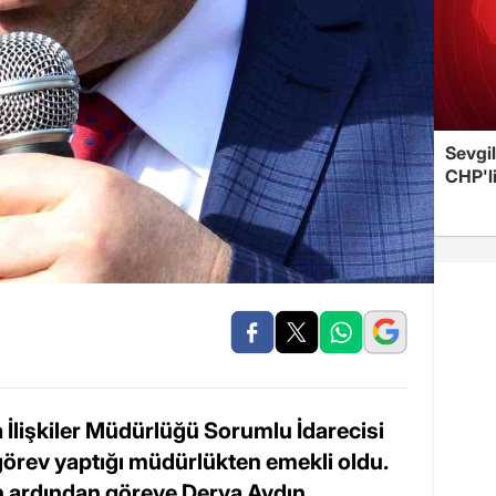
Sevgil
CHP'l
la İlişkiler Müdürlüğü Sorumlu İdarecisi
örev yaptığı müdürlükten emekli oldu.
n ardından göreve Derya Aydın