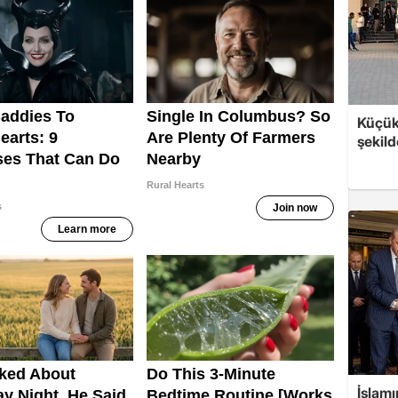
Küçük
şekild
İslam