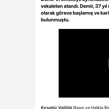
vekaleten atandı. Demir, 37 y
olarak göreve başlamış ve kari
bulunmuştu.
Kırşehir Valiliği
Basın ve Halkla İl