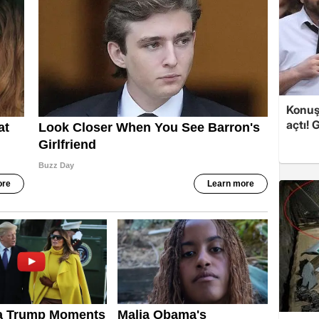
Konuşa
açtı! 