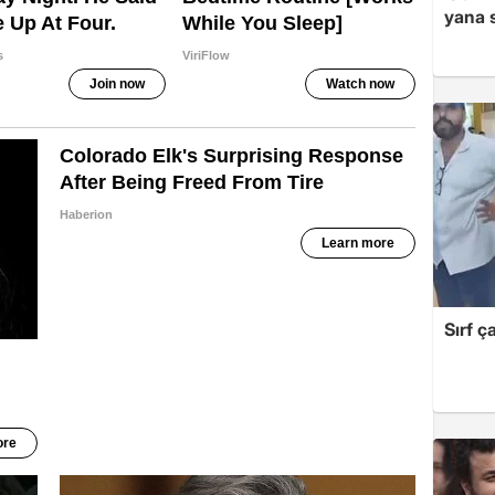
yana s
Sırf ç