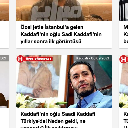
Özel jetle İstanbul'a gelen
M
Kaddafi'nin oğlu Sadi Kaddafi'nin
K
yıllar sonra ilk görüntüsü
b
bı
2021
Kaddafi - 06.09.2021
n
Kaddafi'nin oğlu Saadi Kaddafi
K
Türkiye'de! Neden geldi, ne
T