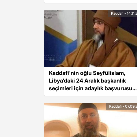
Kaddafi - 14.11
Kaddafi'nin oğlu Seyfülislam,
Libya'daki 24 Aralık başkanlık
seçimleri için adaylık başvurusu
yaptı
Kaddafi - 07.09.