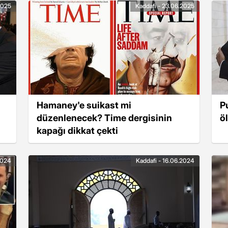
2025
Kaddafi - 23.06.2025
Hamaney'e suikast mi
P
düzenlenecek? Time dergisinin
ö
kapağı dikkat çekti
2024
Kaddafi - 16.06.2024