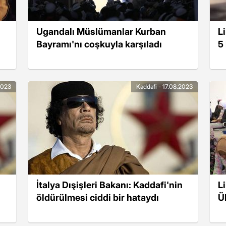
Ugandalı Müslümanlar Kurban
L
Bayramı'nı coşkuyla karşıladı
5 
2023
Kaddafi - 17.08.2023
İtalya Dışişleri Bakanı: Kaddafi'nin
L
öldürülmesi ciddi bir hataydı
Ü