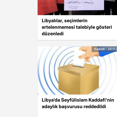
Libyalılar, seçimlerin
ertelenmemesi talebiyle gösteri
düzenledi
Kaddafi - 24.11
Libya'da Seyfülislam Kaddafi'nin
adaylık başvurusu reddedildi