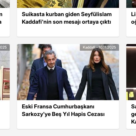
m
Suikasta kurban giden Seyfülislam
L
a
Kaddafi'nin son mesajı ortaya çıktı
o
.2025
Kaddafi - 10.11.2025
Eski Fransa Cumhurbaşkanı
S
Sarkozy'ye Beş Yıl Hapis Cezası
g
K