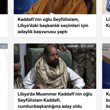
Kaddafi'nin oğlu Seyfülislam,
L
Libya'daki başkanlık seçimleri için
Ka
adaylık başvurusu yaptı
.2021
Kaddafi - 15.11.2021
Libya'da Muammer Kaddafi'nin oğlu
K
Seyfülislam Kaddafi,
b
cumhurbaşkanlığına aday oldu
b