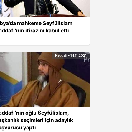
ibya'da mahkeme Seyfülislam
ddafi'nin itirazını kabul etti
Kaddafi - 14.11.2021
addafi'nin oğlu Seyfülislam,
aşkanlık seçimleri için adaylık
aşvurusu yaptı