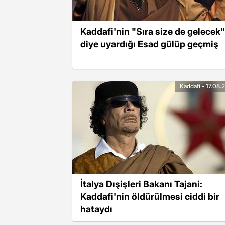
Kaddafi'nin "Sıra size de gelecek"
diye uyardığı Esad gülüp geçmiş
Kaddafi - 17.08.
İtalya Dışişleri Bakanı Tajani:
Kaddafi'nin öldürülmesi ciddi bir
hataydı