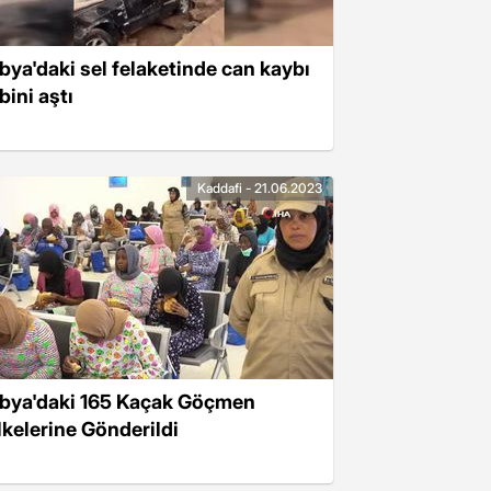
ibya'daki sel felaketinde can kaybı
bini aştı
Kaddafi - 21.06.2023
ibya'daki 165 Kaçak Göçmen
lkelerine Gönderildi