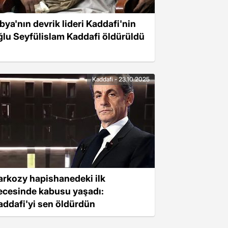
ibya'nın devrik lideri Kaddafi'nin
ğlu Seyfülislam Kaddafi öldürüldü
Kaddafi - 23.10.2025
arkozy hapishanedeki ilk
ecesinde kabusu yaşadı:
addafi'yi sen öldürdün