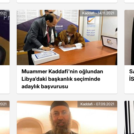
.2021
Kaddafi - 14.11.2021
Muammer Kaddafi'nin oğlundan
S
Libya'daki başkanlık seçiminde
İ
adaylık başvurusu
2021
Kaddafi - 07.09.2021