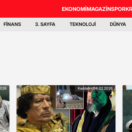
EKONOMİ
MAGAZİN
SPOR
KR
FİNANS
3. SAYFA
TEKNOLOJİ
DÜNYA
2026
Kaddafi - 04.02.2026