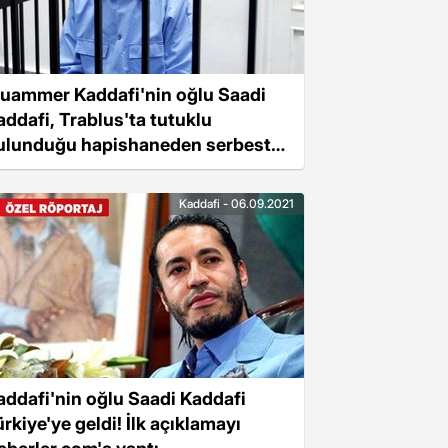
uammer Kaddafi'nin oğlu Saadi
addafi, Trablus'ta tutuklu
ulunduğu hapishaneden serbest
rakıldı
Kaddafi - 06.09.2021
addafi'nin oğlu Saadi Kaddafi
ürkiye'ye geldi! İlk açıklamayı