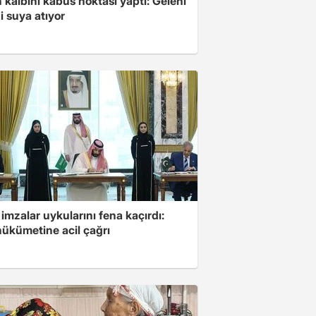
 kalbini kabus noktası yaptı: Geleni
 suya atıyor
 imzalar uykularını fena kaçırdı:
 hükümetine acil çağrı