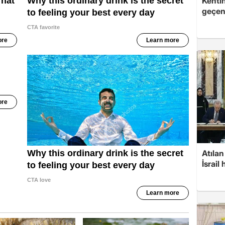
Kentin
geçeni
Atılan
İsrail