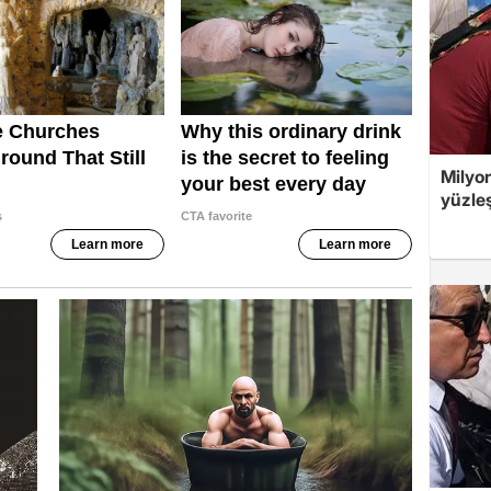
Milyo
yüzleş