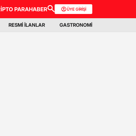
İPTO PARA
HABER
ÜYE GİRİŞİ
RESMİ İLANLAR
GASTRONOMİ