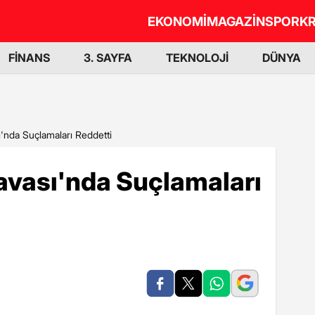
EKONOMİ
MAGAZİN
SPOR
KR
FİNANS
3. SAYFA
TEKNOLOJİ
DÜNYA
ı'nda Suçlamaları Reddetti
avası'nda Suçlamaları