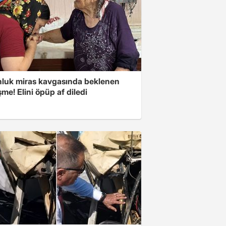
nluk miras kavgasında beklenen
me! Elini öpüp af diledi