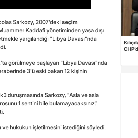
colas Sarkozy, 2007'deki
seçim
i Muammer Kaddafi yönetiminden yasa dışı
etmekle yargılandığı "Libya Davası"nda
Kılıçd
di.
CHP’de
ta görülmeye başlayan "Libya Davası"nda
aberinde 3'ü eski bakan 12 kişinin
nkü duruşmasında Sarkozy, "Asla ve asla
osunu 1 sentini bile bulamayacaksınız."
i.
 ve hukukun işletilmesini istediğini söyledi.