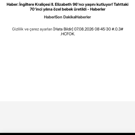
Haber: İngiltere Kraliçesi II. Elizabeth 96'ncı yaşını kutluyor! Tahttaki
70'inci yılına özel bebek üretildi - Haberler
Haber
Son Dakika
Haberler
Gizlilik ve çerez ayarları
[Hata Bildir]
07.08.2026 08:45:30 #.0.3#
.HCFOK.