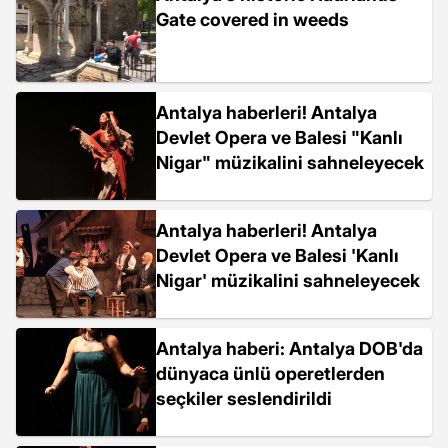
Gate covered in weeds
Antalya haberleri! Antalya
Devlet Opera ve Balesi "Kanlı
Nigar" müzikalini sahneleyecek
Antalya haberleri! Antalya
Devlet Opera ve Balesi 'Kanlı
Nigar' müzikalini sahneleyecek
Antalya haberi: Antalya DOB'da
dünyaca ünlü operetlerden
seçkiler seslendirildi