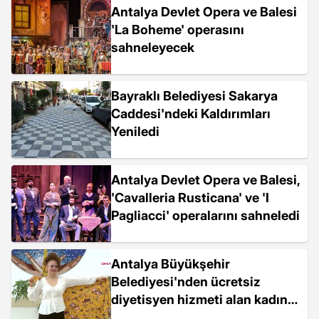
Antalya Devlet Opera ve Balesi
'La Boheme' operasını
sahneleyecek
Bayraklı Belediyesi Sakarya
Caddesi'ndeki Kaldırımları
Yeniledi
Antalya Devlet Opera ve Balesi,
'Cavalleria Rusticana' ve 'I
Pagliacci' operalarını sahneledi
Antalya Büyükşehir
Belediyesi'nden ücretsiz
diyetisyen hizmeti alan kadın
50 kilo verdi