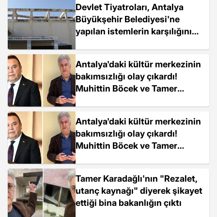
Devlet Tiyatroları, Antalya
Büyükşehir Belediyesi'ne
yapılan istemlerin karşılığını
bulamadı
Antalya'daki kültür merkezinin
bakımsızlığı olay çıkardı!
Muhittin Böcek ve Tamer
Karadağlı birbirine girdi
Antalya'daki kültür merkezinin
bakımsızlığı olay çıkardı!
Muhittin Böcek ve Tamer
Karadağlı birbirine girdi
Tamer Karadağlı'nın "Rezalet,
utanç kaynağı" diyerek şikayet
ettiği bina bakanlığın çıktı