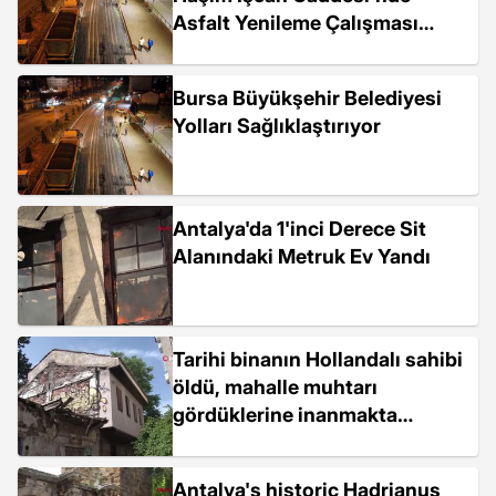
Asfalt Yenileme Çalışması
Yaptı
Bursa Büyükşehir Belediyesi
Yolları Sağlıklaştırıyor
Antalya'da 1'inci Derece Sit
Alanındaki Metruk Ev Yandı
Tarihi binanın Hollandalı sahibi
öldü, mahalle muhtarı
gördüklerine inanmakta
zorlandı
Antalya's historic Hadrianus