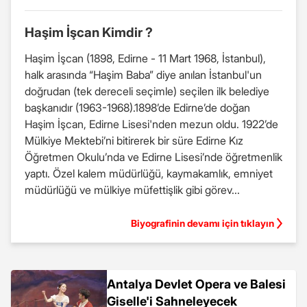
Haşim İşcan Kimdir ?
Haşim İşcan (1898, Edirne - 11 Mart 1968, İstanbul),
halk arasında “Haşim Baba” diye anılan İstanbul'un
doğrudan (tek dereceli seçimle) seçilen ilk belediye
başkanıdır (1963-1968).1898’de Edirne’de doğan
Haşim İşcan, Edirne Lisesi'nden mezun oldu. 1922’de
Mülkiye Mektebi’ni bitirerek bir süre Edirne Kız
Öğretmen Okulu’nda ve Edirne Lisesi’nde öğretmenlik
yaptı. Özel kalem müdürlüğü, kaymakamlık, emniyet
müdürlüğü ve mülkiye müfettişlik gibi görev...
Biyografinin devamı için tıklayın
Antalya Devlet Opera ve Balesi
Giselle'i Sahneleyecek