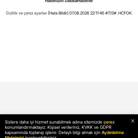
Haber
Son Dakika
Haberler
Gizlilik ve çerez ayarları
[Hata Bildir]
07.08.2026 22:11:45 #7.13# .HCFOK.
×
Sizlere daha iyi hizmet sunabilmek adına sitemizde
çerez
konumlandırmaktayız. Kişisel verileriniz, KVKK ve GDPR
kapsamında toplanıp işlenir. Detaylı bilgi almak için
Aydınlatma
Metnimizi
inceleyebilirsiniz.