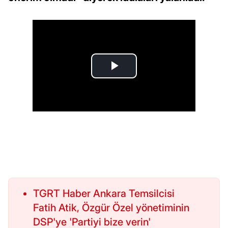
TGRT Haber Ankara Temsilcisi
Fatih Atik, Özgür Özel yönetiminin
DSP'ye 'Partiyi bize verin'