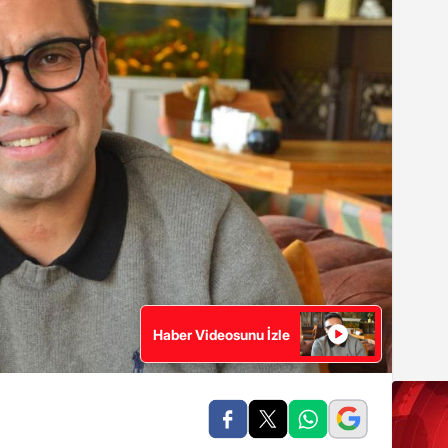
Haber Videosunu İzle