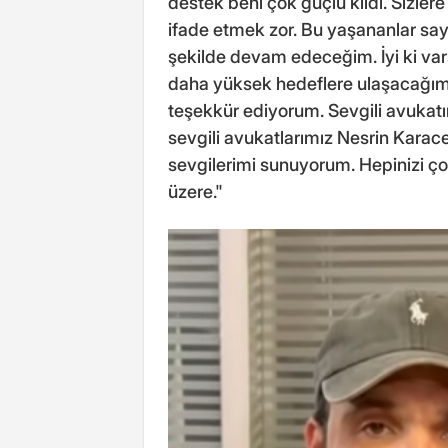
destek beni çok güçlü kıldı. Sizle
ifade etmek zor. Bu yaşananlar sa
şekilde devam edeceğim. İyi ki vars
daha yüksek hedeflere ulaşacağıma
teşekkür ediyorum. Sevgili avukat
sevgili avukatlarımız Nesrin Karac
sevgilerimi sunuyorum. Hepinizi ç
üzere."