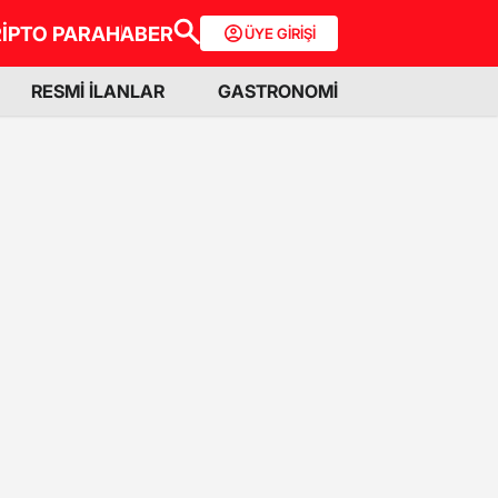
İPTO PARA
HABER
ÜYE GİRİŞİ
RESMİ İLANLAR
GASTRONOMİ