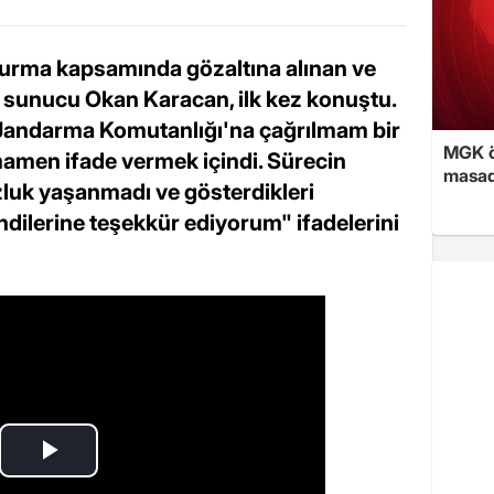
urma kapsamında gözaltına alınan ve
an sunucu Okan Karacan, ilk kez konuştu.
 Jandarma Komutanlığı'na çağrılmam bir
MGK ön
mamen ifade vermek içindi. Sürecin
masad
luk yaşanmadı ve gösterdikleri
endilerine teşekkür ediyorum" ifadelerini