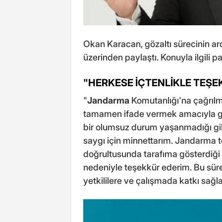
Okan Karacan, gözaltı sürecinin ar
üzerinden paylaştı. Konuyla ilgili p
"HERKESE İÇTENLİKLE TEŞE
"
Jandarma
Komutanlığı'na çağrılm
tamamen ifade vermek amacıyla ge
bir olumsuz durum yaşanmadığı gibi
saygı için minnettarım. Jandarma te
doğrultusunda tarafıma gösterdiği a
nedeniyle teşekkür ederim. Bu süreç
yetkililere ve çalışmada katkı sağ