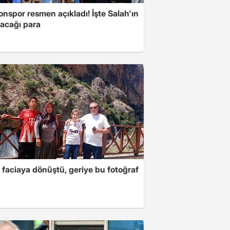
nspor resmen açıkladı! İşte Salah'ın
acağı para
 faciaya dönüştü, geriye bu fotoğraf