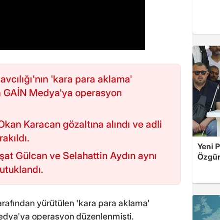
vcılığı'nın 'kara para aklama'
a GAİN Medya'ya operasyon
an Karacan gözaltına alındı ve adli
rakıldı.
Yeni P
şat Gülcan ve Selahattin Aydın aynı
Özgür 
utuklandı.
arafından yürütülen 'kara para aklama'
dya'ya operasyon düzenlenmişti.