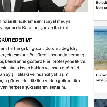
Beledi
ben o
dından ilk açıklamasını sosyal medya
aylaşımında Karacan, şunları ifade etti:
KKÜR EDERİM"
am herhangi bir gözaltı durumu değildir;
rçekleşmiştir. Bu sürecin sonunda herhangi
, kendilerine gösterdikleri profesyonellik ve
şkilatının insan hakları ve insan değerleri
nlayışlı, ahlaki ve insancıl yaklaşım
Bu hal
sızdı,
te görevlerini titizlikle yerine getiren tüm
layan herkese şükranlarımı sunarım.