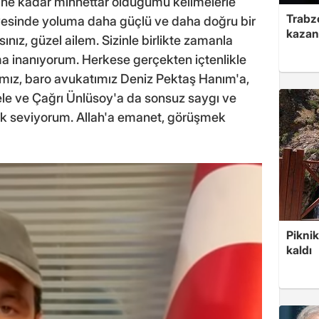
re ne kadar minnettar olduğumu kelimelerle
Trabzo
yesinde yoluma daha güçlü ve daha doğru bir
kazan
ınız, güzel ailem. Sizinle birlikte zamanla
 inanıyorum. Herkese gerçekten içtenlikle
ımız, baro avukatımız Deniz Pektaş Hanım'a,
ele ve Çağrı Ünlüsoy'a da sonsuz saygı ve
ok seviyorum. Allah'a emanet, görüşmek
Piknik
kaldı