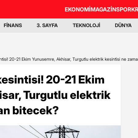
EKONOMİ
MAGAZİN
SPOR
KR
FİNANS
3. SAYFA
TEKNOLOJİ
DÜNYA
ntisi! 20-21 Ekim Yunusemre, Akhisar, Turgutlu elektrik kesintisi ne zam
kesintisi! 20-21 Ekim
ar, Turgutlu elektrik
an bitecek?