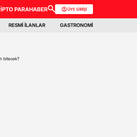
İPTO PARA
HABER
ÜYE GİRİŞİ
RESMİ İLANLAR
GASTRONOMİ
an bitecek?