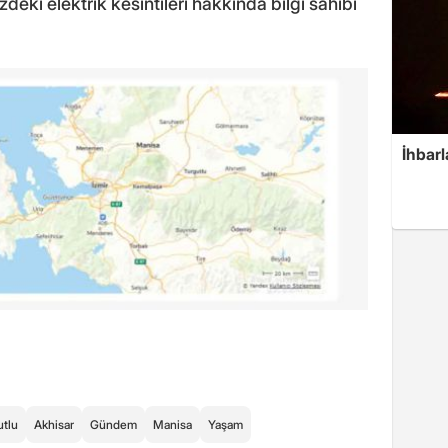
eki elektrik kesintileri hakkında bilgi sahibi
İhbarl
utlu
Akhisar
Gündem
Manisa
Yaşam