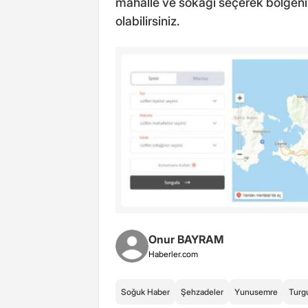
mahalle ve sokağı seçerek bölgenizd
olabilirsiniz.
Onur BAYRAM
Haberler.com
Soğuk Haber
Şehzadeler
Yunusemre
Turg