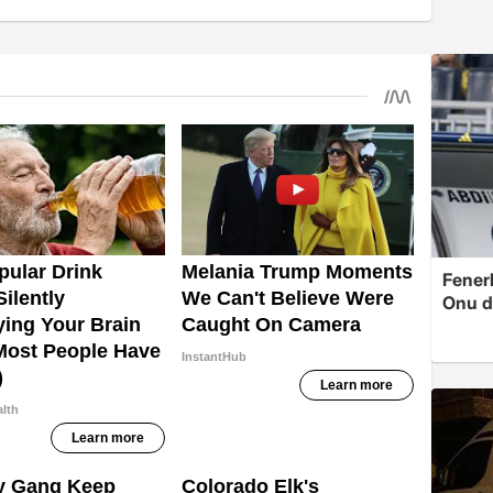
Fenerb
Onu d