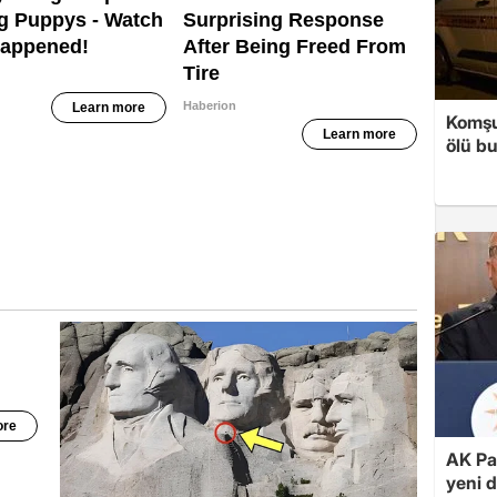
Komşul
ölü b
AK Par
yeni 