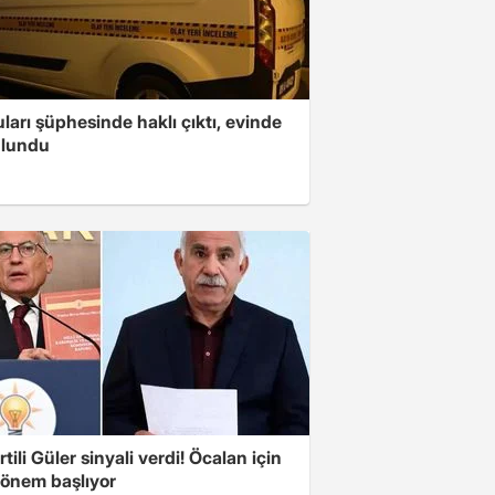
arı şüphesinde haklı çıktı, evinde
ulundu
tili Güler sinyali verdi! Öcalan için
dönem başlıyor