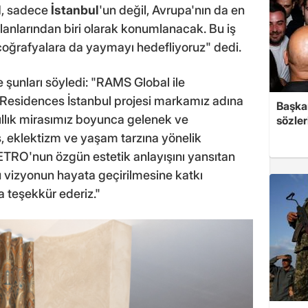
l
, sadece
İstanbul
'un değil, Avrupa'nın da en
 alanlarından biri olarak konumlanacak. Bu iş
ı coğrafyalara da yaymayı hedefliyoruz" dedi.
 şunları söyledi: "RAMS Global ile
 Residences İstanbul projesi markamız adına
Başkan
yıllık mirasımız boyunca gelenek ve
sözler
s, eklektizm ve yaşam tarzına yönelik
 ETRO'nun özgün estetik anlayışını yansıtan
 Bu vizyonun hayata geçirilmesine katkı
a teşekkür ederiz."