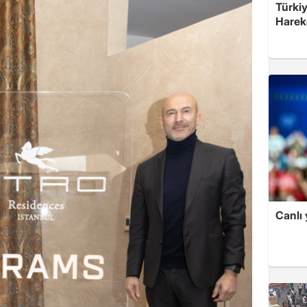
Türkiy
Harek
Canlı 