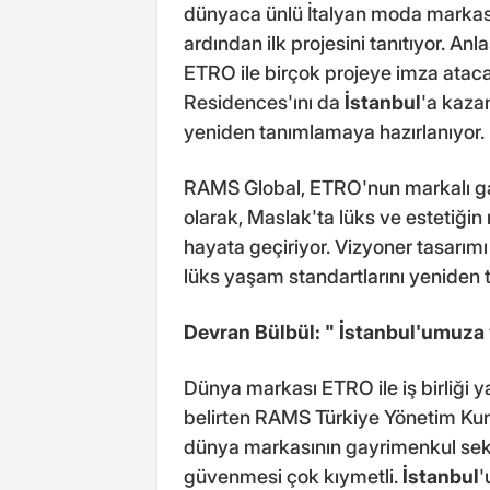
dünyaca ünlü İtalyan moda markası 
ardından ilk projesini tanıtıyor. A
ETRO ile birçok projeye imza ata
Residences'ını da
İstanbul
'a kaza
yeniden tanımlamaya hazırlanıyor.
RAMS Global, ETRO'nun markalı gay
olarak, Maslak'ta lüks ve estetiğ
hayata geçiriyor. Vizyoner tasarımı 
lüks yaşam standartlarını yeniden
Devran Bülbül: "
İstanbul
'umuza 
Dünya markası ETRO ile iş birliğ
belirten RAMS Türkiye Yönetim Kur
dünya markasının gayrimenkul sek
güvenmesi çok kıymetli.
İstanbul
'