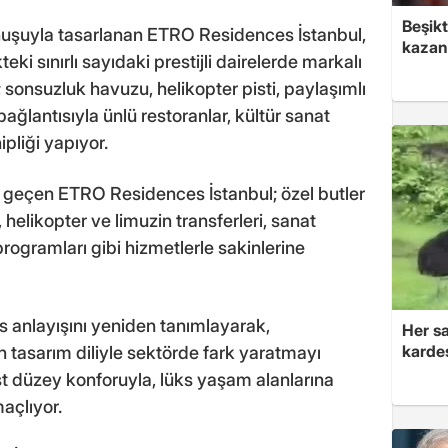
Beşik
nuşuyla tasarlanan ETRO Residences İstanbul,
kazan
ki sınırlı sayıdaki prestijli dairelerde markalı
; sonsuzluk havuzu, helikopter pisti, paylaşımlı
bağlantısıyla ünlü restoranlar, kültür sanat
pliği yapıyor.
e geçen ETRO Residences İstanbul; özel butler
, helikopter ve limuzin transferleri, sanat
rogramları gibi hizmetlerle sakinlerine
ns anlayışını yeniden tanımlayarak,
Her sa
kardeş
ün tasarım diliyle sektörde fark yaratmayı
üst düzey konforuyla, lüks yaşam alanlarına
açlıyor.