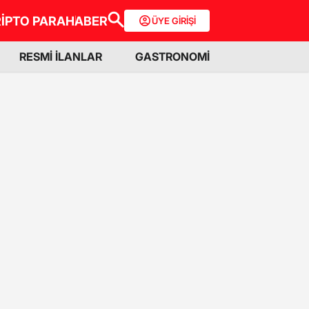
İPTO PARA
HABER
ÜYE GİRİŞİ
RESMİ İLANLAR
GASTRONOMİ