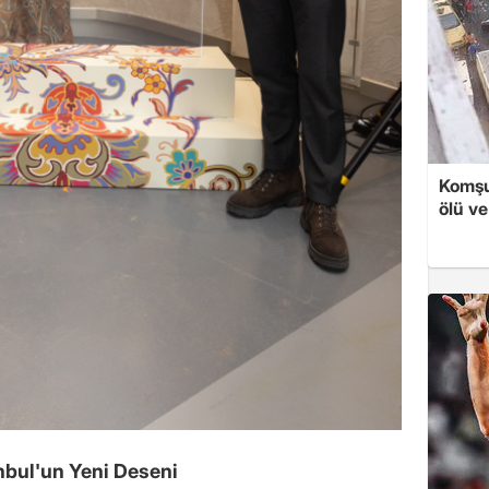
Komşu
ölü ve
anbul'un Yeni Deseni