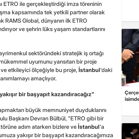
ETRO ile gerçekleştirdiği imza töreninin
nlaşma kapsamında tek yetkili partner olarak
cak RAMS Global, dünyanın ilk ETRO
ndırıyor ve şehrin lüks yaşam standartlarını
rimenkul sektöründeki stratejik iş ortağı
in mükemmel uyumunu yansıtan bir proje
ve etkileyici ölçeğiyle bu proje,
İstanbul
'daki
 tanımlamayı amaçlıyor.
Çerçe
yakışır bir başyapıt kazandıracağız"
isimd
i yapmaktan büyük memnuniyet duyduklarını
ulu Başkanı Devran Bülbül, "ETRO gibi bir
törüne adım atarken bizlere ve
İstanbul
'a
umuza yakışır bir başyapıt kazandıracağımıza