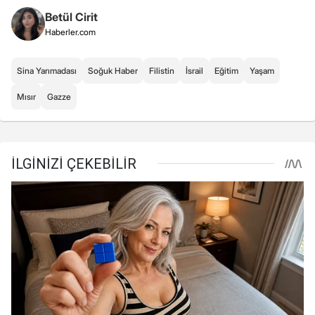
Betül Cirit
Haberler.com
Sina Yarımadası
Soğuk Haber
Filistin
İsrail
Eğitim
Yaşam
Mısır
Gazze