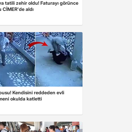
a tatili zehir oldu! Faturayı görünce
u CİMER'de aldı
pusu! Kendisini reddeden evli
eni okulda katletti