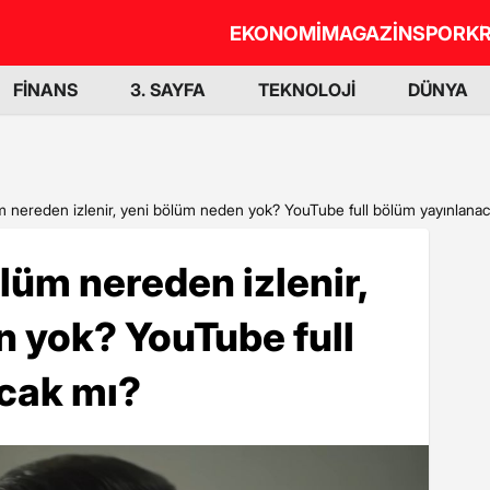
EKONOMİ
MAGAZİN
SPOR
KR
FİNANS
3. SAYFA
TEKNOLOJİ
DÜNYA
m nereden izlenir, yeni bölüm neden yok? YouTube full bölüm yayınlana
lüm nereden izlenir,
 yok? YouTube full
cak mı?