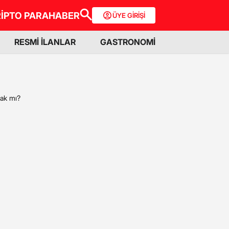
İPTO PARA
HABER
ÜYE GİRİŞİ
RESMİ İLANLAR
GASTRONOMİ
cak mı?