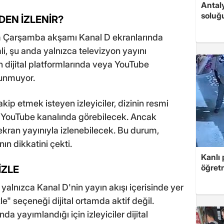
Antaly
soluğ
DEN İZLENİR?
im Çarşamba akşamı Kanal D ekranlarında
li, şu anda yalnızca televizyon yayını
nin dijital platformlarında veya YouTube
unmuyor.
kip etmek isteyen izleyiciler, dizinin resmi
nin YouTube kanalında görebilecek. Ancak
ekran yayınıyla izlenebilecek. Bu durum,
ının dikkatini çekti.
Kanlı 
öğretm
İZLE
yalnızca Kanal D'nin yayın akışı içerisinde yer
izle" seçeneği dijital ortamda aktif değil.
yayımlandığı için izleyiciler dijital