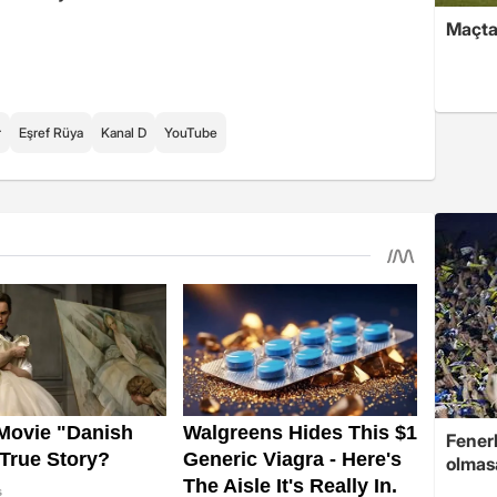
Maçtan
r
Eşref Rüya
Kanal D
YouTube
Fenerb
olmas