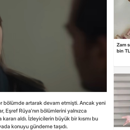
Zam s
bin TL
her bölümde artarak devam etmişti. Ancak yeni
lar, Eşref Rüya'nın bölümlerini yalnızca
 kararı aldı. İzleyicilerin büyük bir kısmı bu
dyada konuyu gündeme taşıdı.