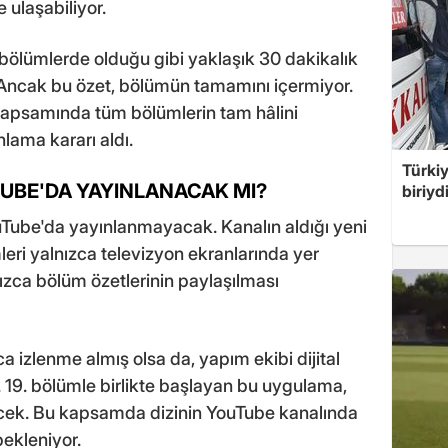
 ulaşabiliyor.
bölümlerde olduğu gibi yaklaşık 30 dakikalık
. Ancak bu özet, bölümün tamamını içermiyor.
i kapsamında tüm bölümlerin tam hâlini
lama kararı aldı.
Türki
TUBE'DA YAYINLANACAK MI?
biriyd
uTube'da yayınlanmayacak. Kanalın aldığı yeni
mleri yalnızca televizyon ekranlarında yer
ızca bölüm özetlerinin paylaşılması
a izlenme almış olsa da, yapım ekibi dijital
i. 19. bölümle birlikte başlayan bu uygulama,
ecek. Bu kapsamda dizinin YouTube kanalında
bekleniyor.