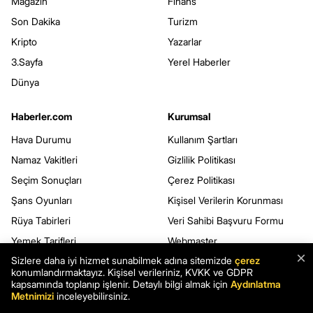
Magazin
Finans
Son Dakika
Turizm
Kripto
Yazarlar
3.Sayfa
Yerel Haberler
Dünya
Haberler.com
Kurumsal
Hava Durumu
Kullanım Şartları
Namaz Vakitleri
Gizlilik Politikası
Seçim Sonuçları
Çerez Politikası
Şans Oyunları
Kişisel Verilerin Korunması
Rüya Tabirleri
Veri Sahibi Başvuru Formu
Yemek Tarifleri
Webmaster
×
Sizlere daha iyi hizmet sunabilmek adına sitemizde
çerez
Mobil Uygulamalar
konumlandırmaktayız. Kişisel verileriniz, KVKK ve GDPR
RSS
kapsamında toplanıp işlenir. Detaylı bilgi almak için
Aydınlatma
Metnimizi
inceleyebilirsiniz.
Sitene Ekle