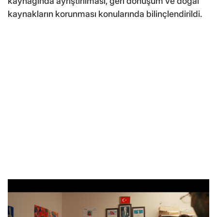
kaynağında ayrıştırılması, geri dönüşüm ve doğal
kaynakların korunması konularında bilinçlendirildi.