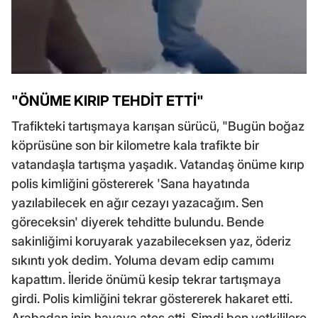
"ÖNÜME KIRIP TEHDİT ETTİ"
Trafikteki tartışmaya karışan sürücü, "Bugün boğaz
köprüsüne son bir kilometre kala trafikte bir
vatandaşla tartışma yaşadık. Vatandaş önüme kırıp
polis kimliğini göstererek 'Sana hayatında
yazılabilecek en ağır cezayı yazacağım. Sen
göreceksin' diyerek tehditte bulundu. Bende
sakinliğimi koruyarak yazabileceksen yaz, öderiz
sıkıntı yok dedim. Yoluma devam edip camımı
kapattım. İleride önümü kesip tekrar tartışmaya
girdi. Polis kimliğini tekrar göstererek hakaret etti.
Arabadan inip havaya ateş etti. Şimdi ben yetkililere