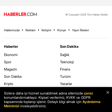
© Copyright 2026 Tüm Hakları Gizlidir.
Hakkımızda
Reklam
İletişim
Künye
Yayın İlkeleri
Haberler
Son Dakika
Ekonomi
Sağlık
Spor
Teknoloji
Magazin
Finans
Son Dakika
Turizm
Kripto
Yazarlar
3.Sayfa
Yerel Haberler
×
Sizlere daha iyi hizmet sunabilmek adına sitemizde
çerez
konumlandırmaktayız. Kişisel verileriniz, KVKK ve GDPR
Dünya
kapsamında toplanıp işlenir. Detaylı bilgi almak için
Aydınlatma
Metnimizi
inceleyebilirsiniz.
Haberler.com
Kurumsal