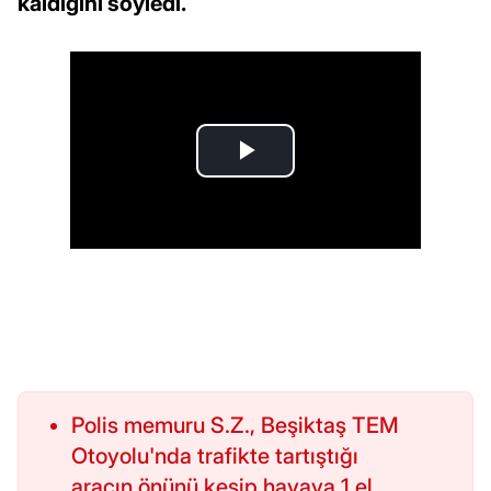
kaldığını söyledi.
Polis memuru S.Z., Beşiktaş TEM
Otoyolu'nda trafikte tartıştığı
aracın önünü kesip havaya 1 el