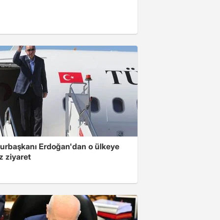
rbaşkanı Erdoğan'dan o ülkeye
z ziyaret