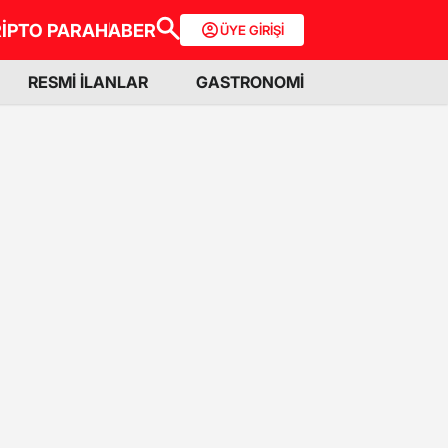
İPTO PARA
HABER
ÜYE GİRİŞİ
RESMİ İLANLAR
GASTRONOMİ