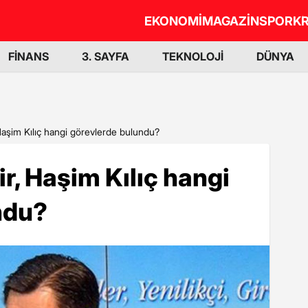
EKONOMİ
MAGAZİN
SPOR
KR
FİNANS
3. SAYFA
TEKNOLOJİ
DÜNYA
 Haşim Kılıç hangi görevlerde bulundu?
r, Haşim Kılıç hangi
ndu?