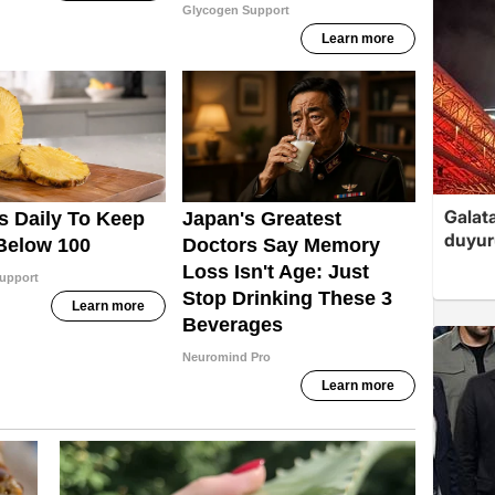
Galat
duyur