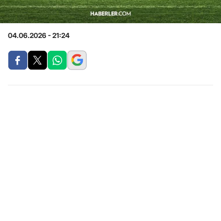
04.06.2026 - 21:24