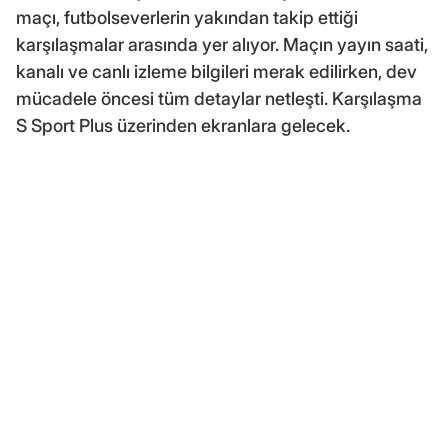
maçı, futbolseverlerin yakından takip ettiği
karşılaşmalar arasında yer alıyor. Maçın yayın saati,
kanalı ve canlı izleme bilgileri merak edilirken, dev
mücadele öncesi tüm detaylar netleşti. Karşılaşma
S Sport Plus üzerinden ekranlara gelecek.