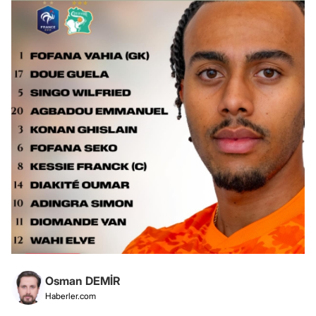
Osman DEMİR
Haberler.com