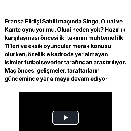
Fransa Fildişi Sahili maçında Singo, Oluai ve
Kante oynuyor mu, Oluai neden yok? Hazırlık
karşılaşması öncesi iki takımın muhtemel ilk
11’leri ve eksik oyuncular merak konusu
olurken, özellikle kadroda yer almayan
isimler futbolseverler tarafından araştırılıyor.
Maç öncesi gelişmeler, taraftarların
gündeminde yer almaya devam ediyor.