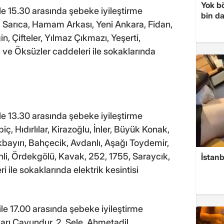
Yok bö
le 15.30 arasında şebeke iyileştirme
bin da
 Sarıca, Hamam Arkası, Yeni Ankara, Fidan,
n, Çifteler, Yılmaz Çıkmazı, Yeşerti,
 ve Öksüzler caddeleri ile sokaklarında
le 13.30 arasında şebeke iyileştirme
iç, Hıdırlılar, Kirazoğlu, İnler, Büyük Konak,
bayırı, Bahçecik, Avdanlı, Aşağı Toydemir,
li, Ördekgölü, Kavak, 252, 1755, Saraycık,
İstanb
i ile sokaklarında elektrik kesintisi
le 17.00 arasında şebeke iyileştirme
arı Çavundur, 2. Sele, Ahmetadil,