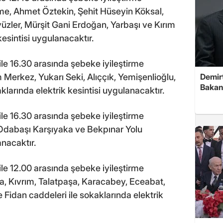
irme, Ahmet Öztekin, Şehit Hüseyin Köksal,
zler, Mürşit Gani Erdoğan, Yarbaşı ve Kırım
kesintisi uygulanacaktır.
ile 16.30 arasında şebeke iyileştirme
Demirt
Merkez, Yukarı Seki, Alıççık, Yemişenlioğlu,
Bakan
larında elektrik kesintisi uygulanacaktır.
ile 16.30 arasında şebeke iyileştirme
Odabaşı Karşıyaka ve Bekpınar Yolu
anacaktır.
ile 12.00 arasında şebeke iyileştirme
ba, Kıvrım, Talatpaşa, Karacabey, Eceabat,
e Fidan caddeleri ile sokaklarında elektrik