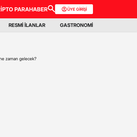
İPTO PARA
HABER
ÜYE GİRİŞİ
RESMİ İLANLAR
GASTRONOMİ
er ne zaman gelecek?