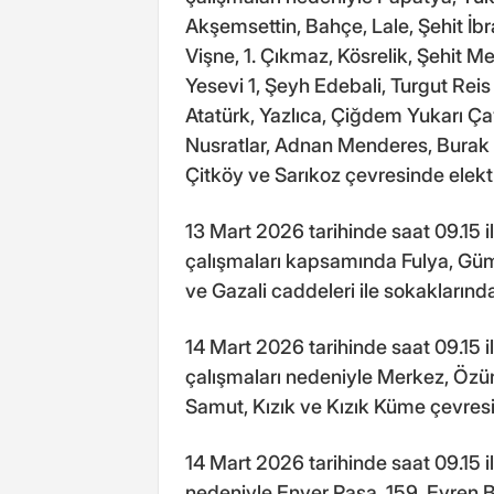
Akşemsettin, Bahçe, Lale, Şehit İbr
Vişne, 1. Çıkmaz, Kösrelik, Şehit 
Yesevi 1, Şeyh Edebali, Turgut Reis 
Atatürk, Yazlıca, Çiğdem Yukarı Ça
Nusratlar, Adnan Menderes, Burak 
Çitköy ve Sarıkoz çevresinde elektr
13 Mart 2026 tarihinde saat 09.15 i
çalışmaları kapsamında Fulya, Güm
ve Gazali caddeleri ile sokaklarında
14 Mart 2026 tarihinde saat 09.15 i
çalışmaları nedeniyle Merkez, Özünde
Samut, Kızık ve Kızık Küme çevresin
14 Mart 2026 tarihinde saat 09.15 i
nedeniyle Enver Paşa, 159, Evren 