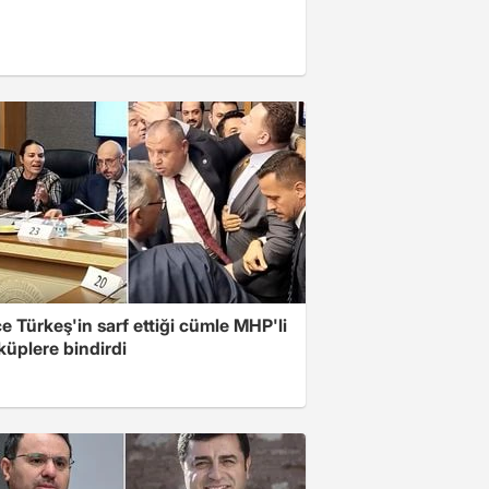
 Türkeş'in sarf ettiği cümle MHP'li
 küplere bindirdi