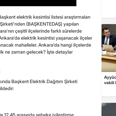
Başkent elektrik kesintisi listesi araştırmaları
ım Şirketi'nden (BAŞKENTEDAŞ) yapılan
'nın çeşitli ilçelerinde farklı sürelerde
 Ankara'da elektrik kesintisi yaşanacak ilçeler
anacak mahalleler. Ankara'da hangi ilçelerde
trik ne zaman gelecek? İşte detaylar
İ
Ayyüce
kkında Başkent Elektrik Dağıtım Şirketi
vekili
ldedir:
le 12.45 arasında şebeke iyileştirme