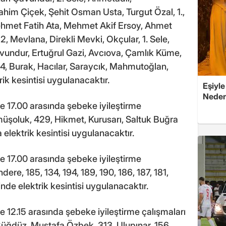
ahim Çiçek, Şehit Osman Usta, Turgut Özal, 1.,
Mehmet Fatih Ata, Mehmet Akif Ersoy, Ahmet
2, Mevlana, Direkli Mevki, Okçular, 1. Sele,
vundur, Ertuğrul Gazi, Avcıova, Çamlık Küme,
4, Burak, Hacılar, Saraycık, Mahmutoğlan,
ik kesintisi uygulanacaktır.
Eşiyle
Nedeni
le 17.00 arasında şebeke iyileştirme
üşoluk, 429, Hikmet, Kurusarı, Saltuk Buğra
 elektrik kesintisi uygulanacaktır.
le 17.00 arasında şebeke iyileştirme
re, 185, 134, 194, 189, 190, 186, 187, 181,
de elektrik kesintisi uygulanacaktır.
le 12.15 arasında şebeke iyileştirme çalışmaları
Büğdüz, Mustafa Özbek, 313, Ulupınar, 156,