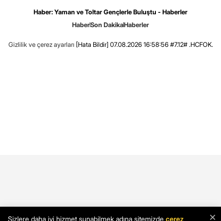
Haber: Yaman ve Toltar Gençlerle Buluştu - Haberler
Haber
Son Dakika
Haberler
Gizlilik ve çerez ayarları
[Hata Bildir]
07.08.2026 16:58:56 #7.12# .HCFOK.
×
Sizlere daha iyi hizmet sunabilmek adına sitemizde
çerez