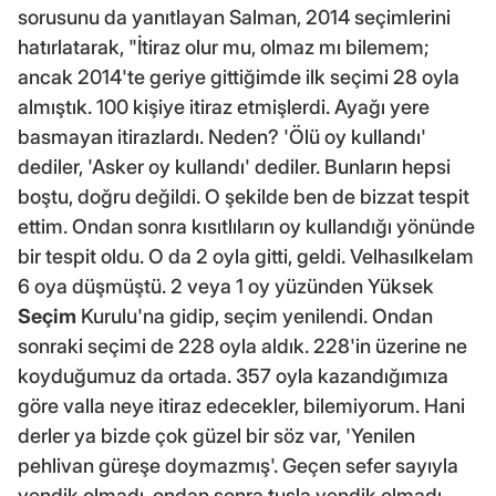
sorusunu da yanıtlayan Salman, 2014 seçimlerini
hatırlatarak, "İtiraz olur mu, olmaz mı bilemem;
ancak 2014'te geriye gittiğimde ilk seçimi 28 oyla
almıştık. 100 kişiye itiraz etmişlerdi. Ayağı yere
basmayan itirazlardı. Neden? 'Ölü oy kullandı'
dediler, 'Asker oy kullandı' dediler. Bunların hepsi
boştu, doğru değildi. O şekilde ben de bizzat tespit
ettim. Ondan sonra kısıtlıların oy kullandığı yönünde
bir tespit oldu. O da 2 oyla gitti, geldi. Velhasılkelam
6 oya düşmüştü. 2 veya 1 oy yüzünden Yüksek
Seçim
Kurulu'na gidip, seçim yenilendi. Ondan
sonraki seçimi de 228 oyla aldık. 228'in üzerine ne
koyduğumuz da ortada. 357 oyla kazandığımıza
göre valla neye itiraz edecekler, bilemiyorum. Hani
derler ya bizde çok güzel bir söz var, 'Yenilen
pehlivan güreşe doymazmış'. Geçen sefer sayıyla
yendik olmadı, ondan sonra tuşla yendik olmadı.