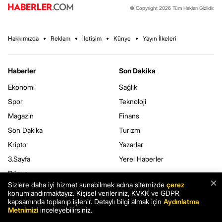
© Copyright 2026 Tüm Hakları Gizlidir.
Hakkımızda
Reklam
İletişim
Künye
Yayın İlkeleri
Haberler
Son Dakika
Ekonomi
Sağlık
Spor
Teknoloji
Magazin
Finans
Son Dakika
Turizm
Kripto
Yazarlar
3.Sayfa
Yerel Haberler
Dünya
×
Sizlere daha iyi hizmet sunabilmek adına sitemizde
çerez
konumlandırmaktayız. Kişisel verileriniz, KVKK ve GDPR
Haberler.com
Kurumsal
kapsamında toplanıp işlenir. Detaylı bilgi almak için
Aydınlatma
Metnimizi
inceleyebilirsiniz.
Hava Durumu
Kullanım Şartları