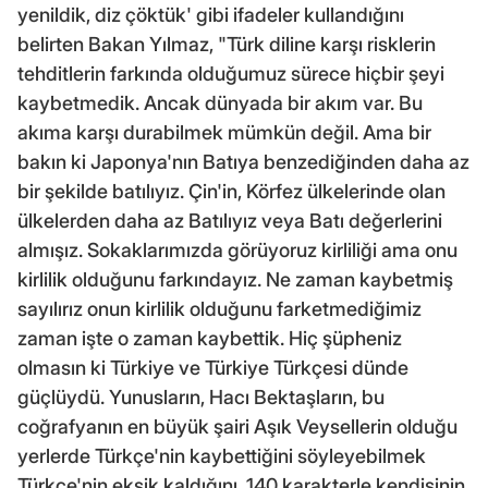
yenildik, diz çöktük' gibi ifadeler kullandığını
belirten Bakan Yılmaz, "Türk diline karşı risklerin
tehditlerin farkında olduğumuz sürece hiçbir şeyi
kaybetmedik. Ancak dünyada bir akım var. Bu
akıma karşı durabilmek mümkün değil. Ama bir
bakın ki Japonya'nın Batıya benzediğinden daha az
bir şekilde batılıyız. Çin'in, Körfez ülkelerinde olan
ülkelerden daha az Batılıyız veya Batı değerlerini
almışız. Sokaklarımızda görüyoruz kirliliği ama onu
kirlilik olduğunu farkındayız. Ne zaman kaybetmiş
sayılırız onun kirlilik olduğunu farketmediğimiz
zaman işte o zaman kaybettik. Hiç şüpheniz
olmasın ki Türkiye ve Türkiye Türkçesi dünde
güçlüydü. Yunusların, Hacı Bektaşların, bu
coğrafyanın en büyük şairi Aşık Veysellerin olduğu
yerlerde Türkçe'nin kaybettiğini söyleyebilmek
Türkçe'nin eksik kaldığını, 140 karakterle kendisinin