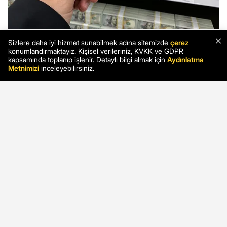
×
Sizlere daha iyi hizmet sunabilmek adına sitemizde
çerez
konumlandırmaktayız. Kişisel verileriniz, KVKK ve GDPR
kapsamında toplanıp işlenir. Detaylı bilgi almak için
Aydınlatma
Metnimizi
inceleyebilirsiniz.