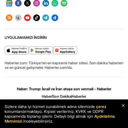
UYGULAMAMIZI İNDİRİN
Haberler.com: Türkiye’nin en kapsamlı haber sitesi. Son dakika haberleri
ve en güncel gelişmeler Haberler.com’da.
Haber: Trump: İsrail ve İran ateşe son vermeli - Haberler
Haber
Son Dakika
Haberler
×
Sizlere daha iyi hizmet sunabilmek adına sitemizde
çerez
Gizlilik ve çerez ayarları
[Hata Bildir]
11.08.2026 00:35:44 #7.13# .HCFOK.
konumlandırmaktayız. Kişisel verileriniz, KVKK ve GDPR
kapsamında toplanıp işlenir. Detaylı bilgi almak için
Aydınlatma
Metnimizi
inceleyebilirsiniz.