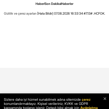
Haber
Son Dakika
Haberler
Gizlilik ve çerez ayarları
[Hata Bildir]
07.08.2026 16:33:34 #7.13# .HCFOK.
×
Sizlere daha iyi hizmet sunabilmek adına sitemizde
çerez
konumlandırmaktayız. Kişisel verileriniz, KVKK ve GDPR
kapsamında toplanıp işlenir. Detaylı bilgi almak için
Aydınlatma