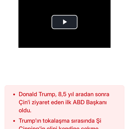
Donald Trump, 8,5 yıl aradan sonra
Çin'i ziyaret eden ilk ABD Başkanı
oldu.
Trump'ın tokalaşma sırasında Şi
Cinping'in elini kendine çekme