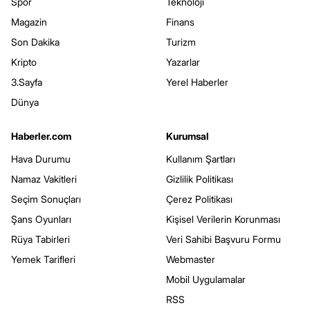
Spor
Teknoloji
Magazin
Finans
Son Dakika
Turizm
Kripto
Yazarlar
3.Sayfa
Yerel Haberler
Dünya
Haberler.com
Kurumsal
Hava Durumu
Kullanım Şartları
Namaz Vakitleri
Gizlilik Politikası
Seçim Sonuçları
Çerez Politikası
Şans Oyunları
Kişisel Verilerin Korunması
Rüya Tabirleri
Veri Sahibi Başvuru Formu
Yemek Tarifleri
Webmaster
Mobil Uygulamalar
RSS