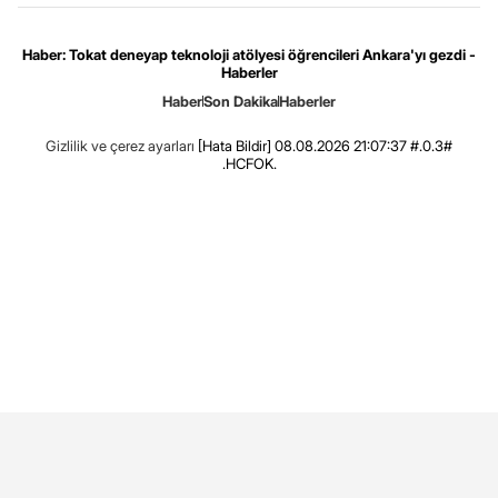
Haber: Tokat deneyap teknoloji atölyesi öğrencileri Ankara'yı gezdi -
Haberler
Haber
Son Dakika
Haberler
Gizlilik ve çerez ayarları
[Hata Bildir]
08.08.2026 21:07:37 #.0.3#
.HCFOK.