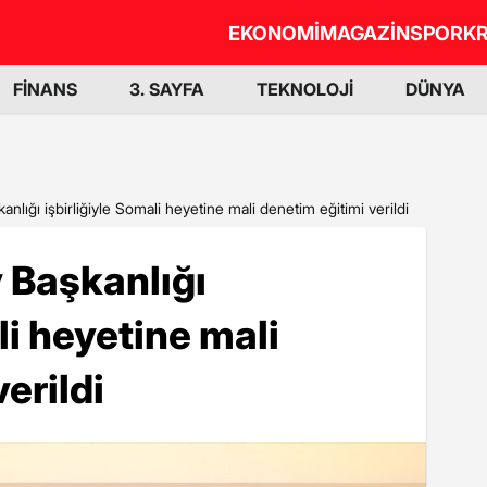
EKONOMİ
MAGAZİN
SPOR
KR
FİNANS
3. SAYFA
TEKNOLOJİ
DÜNYA
nlığı işbirliğiyle Somali heyetine mali denetim eğitimi verildi
 Başkanlığı
li heyetine mali
erildi