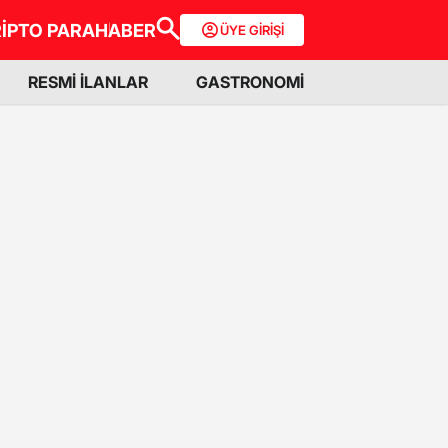
İPTO PARA
HABER
ÜYE GİRİŞİ
RESMİ İLANLAR
GASTRONOMİ