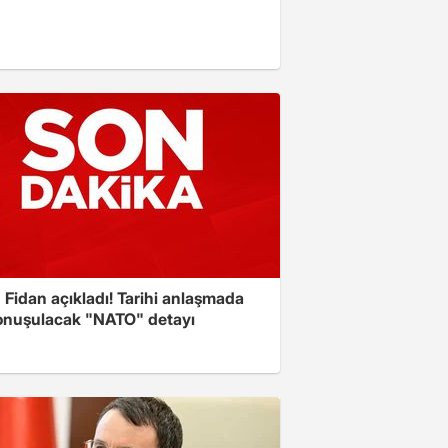
Fidan açıkladı! Tarihi anlaşmada
onuşulacak "NATO" detayı