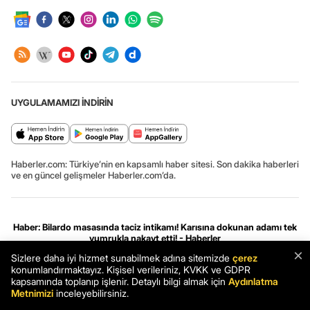
UYGULAMAMIZI İNDİRİN
Haberler.com: Türkiye’nin en kapsamlı haber sitesi. Son dakika haberleri
ve en güncel gelişmeler Haberler.com’da.
Haber: Bilardo masasında taciz intikamı! Karısına dokunan adamı tek
yumrukla nakavt etti! - Haberler
×
Haber
Son Dakika
Haberler
Sizlere daha iyi hizmet sunabilmek adına sitemizde
çerez
konumlandırmaktayız. Kişisel verileriniz, KVKK ve GDPR
kapsamında toplanıp işlenir. Detaylı bilgi almak için
Aydınlatma
Gizlilik ve çerez ayarları
[Hata Bildir]
08.08.2026 03:51:21 #7.13# .HCFOK.
Metnimizi
inceleyebilirsiniz.