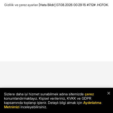
Gizlilik ve çerez ayarları
[Hata Bildir]
07.08.2026 00:29:15 #7.12# .HCFOK.
×
Sizlere daha iyi hizmet sunabilmek adına sitemizde
çerez
konumlandırmaktayız. Kişisel verileriniz, KVKK ve GDPR
kapsamında toplanıp işlenir. Detaylı bilgi almak için
Aydınlatma
Metnimizi
inceleyebilirsiniz.