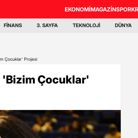
EKONOMİ
MAGAZİN
SPOR
KR
FİNANS
3. SAYFA
TEKNOLOJİ
DÜNYA
zim Çocuklar' Projesi
n 'Bizim Çocuklar'