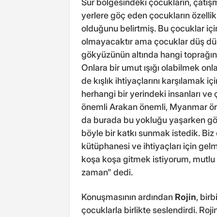
Sur bölgesindeki çocukların, çatışm
yerlere göç eden çocukların özellik
olduğunu belirtmiş. Bu çocuklar iç
olmayacaktır ama çocuklar düş dü
gökyüzünün altında hangi toprağın 
Onlara bir umut ışığı olabilmek onl
de kışlık ihtiyaçlarını karşılamak i
herhangi bir yerindeki insanları ve 
önemli Arakan önemli, Myanmar öne
da burada bu yokluğu yaşarken gö
böyle bir katkı sunmak istedik. Bi
kütüphanesi ve ihtiyaçları için gel
koşa koşa gitmek istiyorum, mutlu o
zaman" dedi.
Konuşmasının ardından
Rojin
, bir
çocuklarla birlikte seslendirdi. Roj