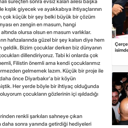
alı süreçten sonra evsiz kalan ailesi başka
le kışlık giyecek ve ayakkabıya ihtiyaçlarının
in çok küçük bir şey belki büyük bir çözüm
nyası en zengin en masum, hangi
altında olursa olsun en masum varlıklar.
arın hafızalarında güzel bir şey kalsın diye hem
Çerçe
çin geldik. Bizim çocuklar derken biz dünyanın
isimd
çocukları dillendiriyoruz. Tabi ki onlarda çok
mli, Filistin önemli ama kendi çocuklarımız
rmezden gelmemek lazım. Küçük bir proje ile
z daha önce Diyarbakır'a bir köyün
miştik. Her yerde böyle bir ihtiyaç olduğunda
luyorum çocukların gözlerinin içi ışıldadığı
birinden renkli şarkıları sahneye çıkan
in daha sonra yanında getirdiği hediyeleri