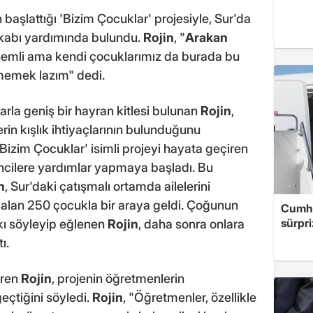
n başlattığı 'Bizim Çocuklar' projesiyle, Sur'da
kabı yardımında bulundu.
Rojin
, "
Arakan
önemli ama kendi çocuklarımız da burada bu
emek lazım" dedi.
larla geniş bir hayran kitlesi bulunan
Rojin
,
rin kışlık ihtiyaçlarının bulunduğunu
Bizim Çocuklar' isimli projeyi hayata geçiren
encilere yardımlar yapmaya başladı. Bu
n
, Sur'daki çatışmalı ortamda ailelerini
lan 250 çocukla bir araya geldi. Çoğunun
Cumhu
sürpri
rkı söyleyip eğlenen
Rojin
, daha sonra onlara
ı.
eren
Rojin
, projenin öğretmenlerin
eçtiğini söyledi.
Rojin
, "Öğretmenler, özellikle