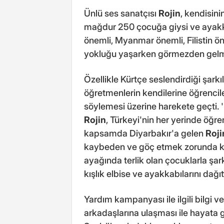
Ünlü ses sanatçısı
Rojin
, kendisini
mağdur 250 çocuğa giysi ve ayak
önemli, Myanmar önemli, Filistin 
yokluğu yaşarken görmezden gelm
Özellikle Kürtçe seslendirdiği şarkı
öğretmenlerin kendilerine öğrencile
söylemesi üzerine harekete geçti. '
Rojin
, Türkeyi'nin her yerinde öğr
kapsamda Diyarbakır'a gelen
Roji
kaybeden ve göç etmek zorunda ka
ayağında terlik olan çocuklarla şa
kışlık elbise ve ayakkabılarını dağıtt
Yardım kampanyası ile ilgili bilgi v
arkadaşlarına ulaşması ile hayata g