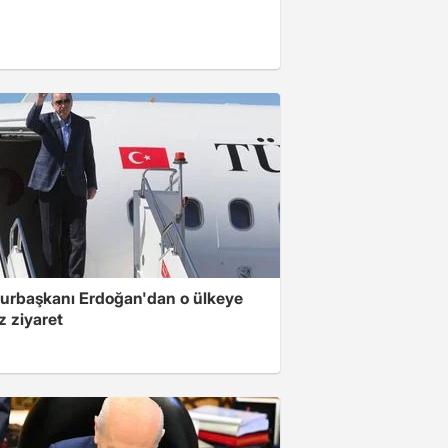
rbaşkanı Erdoğan'dan o ülkeye
z ziyaret