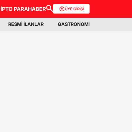
İPTO PARA
HABER
ÜYE GİRİŞİ
RESMİ İLANLAR
GASTRONOMİ