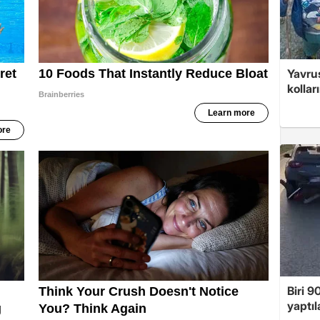
Yavrus
kolları
Biri 9
yaptıl