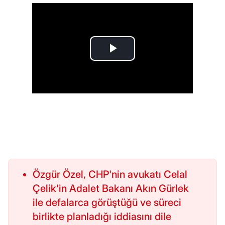
Özgür Özel, CHP'nin avukatı Celal
Çelik'in Adalet Bakanı Akın Gürlek
ile defalarca görüştüğü ve süreci
birlikte planladığı iddiasını dile