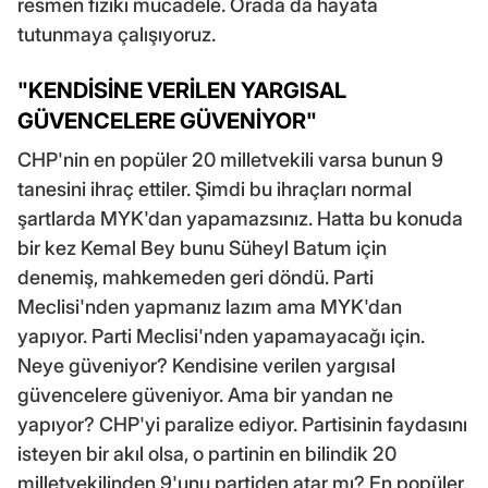
resmen fiziki mücadele. Orada da hayata
tutunmaya çalışıyoruz.
"KENDİSİNE VERİLEN YARGISAL
GÜVENCELERE GÜVENİYOR"
CHP'nin en popüler 20 milletvekili varsa bunun 9
tanesini ihraç ettiler. Şimdi bu ihraçları normal
şartlarda MYK'dan yapamazsınız. Hatta bu konuda
bir kez Kemal Bey bunu Süheyl Batum için
denemiş, mahkemeden geri döndü. Parti
Meclisi'nden yapmanız lazım ama MYK'dan
yapıyor. Parti Meclisi'nden yapamayacağı için.
Neye güveniyor? Kendisine verilen yargısal
güvencelere güveniyor. Ama bir yandan ne
yapıyor? CHP'yi paralize ediyor. Partisinin faydasını
isteyen bir akıl olsa, o partinin en bilindik 20
milletvekilinden 9'unu partiden atar mı? En popüler,