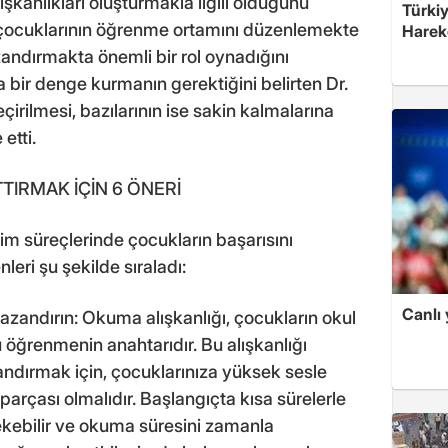
şkanlıkları oluşturmakla ilgili olduğunu
Türkiy
 çocuklarının öğrenme ortamını düzenlemekte
Harek
azandırmakta önemli bir rol oynadığını
a bir denge kurmanın gerektiğini belirten Dr.
irilmesi, bazılarının ise sakin kalmalarına
etti.
TIRMAK İÇİN 6 ÖNERİ
im süreçlerinde çocukların başarısını
eri şu şekilde sıraladı:
Canlı 
azandırın: Okuma alışkanlığı, çocukların okul
 öğrenmenin anahtarıdır. Bu alışkanlığı
ndırmak için, çocuklarınıza yüksek sesle
parçası olmalıdır. Başlangıçta kısa sürelerle
ekebilir ve okuma süresini zamanla