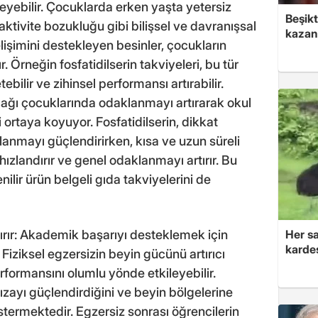
kileyebilir. Çocuklarda erken yaşta yetersiz
Beşik
aktivite bozukluğu gibi bilişsel ve davranışsal
kazan
elişimini destekleyen besinler, çocukların
r. Örneğin fosfatidilserin takviyeleri, bu tür
bilir ve zihinsel performansı artırabilir.
l çağı çocuklarında odaklanmayı artırarak okul
 ortaya koyuyor. Fosfatidilserin, dikkat
anmayı güçlendirirken, kısa ve uzun süreli
nı hızlandırır ve genel odaklanmayı artırır. Bu
lir ürün belgeli gıda takviyelerini de
Her sa
tırır: Akademik başarıyı desteklemek için
kardeş
Fiziksel egzersizin beyin gücünü artırıcı
erformansını olumlu yönde etkileyebilir.
fızayı güçlendirdiğini ve beyin bölgelerine
stermektedir. Egzersiz sonrası öğrencilerin