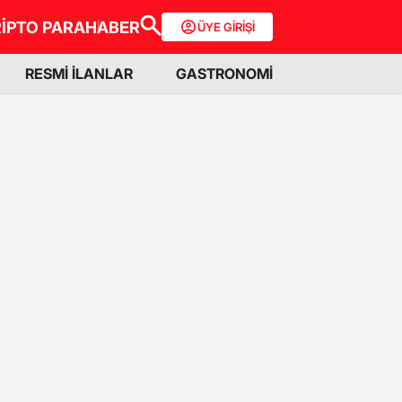
İPTO PARA
HABER
ÜYE GİRİŞİ
RESMİ İLANLAR
GASTRONOMİ