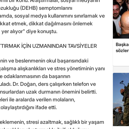
mli bir konu. Araştırmalar, sosyal medyanın
 Bozukluğu (DEHB) semptomlarını
ğlamda, sosyal medya kullanımını sınırlamak ve
dikkat etmek, dikkat dağılmasını önlemek
 yer alıyor" diye konuştu.
Başkan
TIRMAK İÇİN UZMANINDAN TAVSİYELER
sözler
enin ve beslenmenin okul başarısındaki
alışma alışkanlıkları ve stres yönetiminin yanı
ve odaklanmasının da başarının
ladı. Dr. Doğan, ders çalışırken telefon ve
nsurlardan uzak durmanın önemini belirtti.
eri ile aralarda verilen molaların,
aylaştırdığını ifade etti.
klemenin, stresi azaltmak, sağlıklı bir yaşam