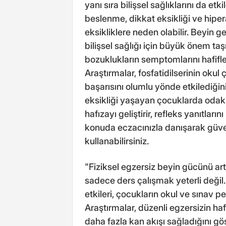
yanı sıra bilişsel sağlıklarını da et
beslenme, dikkat eksikliği ve hiper
eksikliklere neden olabilir. Beyin g
bilişsel sağlığı için büyük önem taşı
bozuklukların semptomlarını hafiflete
Araştırmalar, fosfatidilserinin oku
başarısını olumlu yönde etkilediğini
eksikliği yaşayan çocuklarda odakl
hafızayı geliştirir, refleks yanıtları
konuda eczacınızla danışarak güveni
kullanabilirsiniz.
"Fiziksel egzersiz beyin gücünü ar
sadece ders çalışmak yeterli değil. 
etkileri, çocukların okul ve sınav p
Araştırmalar, düzenli egzersizin ha
daha fazla kan akışı sağladığını gö