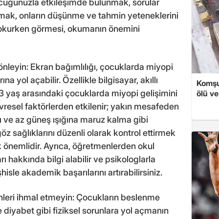
çocuğunuzla etkileşimde bulunmak, sorular
ak, onların düşünme ve tahmin yeteneklerini
zi okurken görmesi, okumanın önemini
nleyin: Ekran bağımlılığı, çocuklarda miyopi
rına yol açabilir. Özellikle bilgisayar, akıllı
Komşu
13 yaş arasındaki çocuklarda miyopi gelişimini
ölü ve
çevresel faktörlerden etkilenir; yakın mesafeden
ı ve az güneş ışığına maruz kalma gibi
 göz sağlıklarını düzenli olarak kontrol ettirmek
 önemlidir. Ayrıca, öğretmenlerden okul
hakkında bilgi alabilir ve psikologlarla
hisle akademik başarılarını artırabilirsiniz.
nleri ihmal etmeyin: Çocukların beslenme
 diyabet gibi fiziksel sorunlara yol açmanın