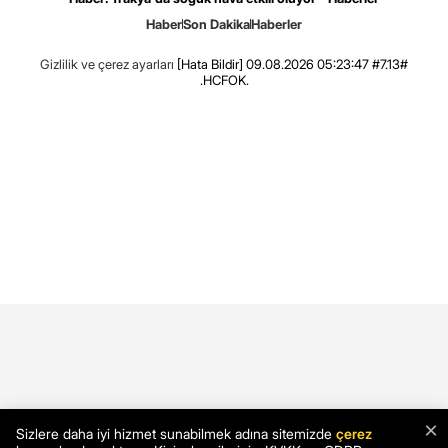
Haber
Son Dakika
Haberler
Gizlilik ve çerez ayarları
[Hata Bildir]
09.08.2026 05:23:47 #7.13#
.HCFOK.
×
Sizlere daha iyi hizmet sunabilmek adına sitemizde
çerez