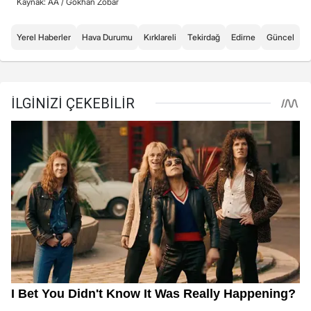
Kaynak: AA /
Gökhan Zobar
Yerel Haberler
Hava Durumu
Kırklareli
Tekirdağ
Edirne
Güncel