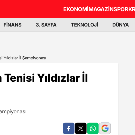
EKONOMİ
MAGAZİN
SPOR
KR
FİNANS
3. SAYFA
TEKNOLOJİ
DÜNYA
i Yıldızlar İl Şampiyonası
enisi Yıldızlar İl