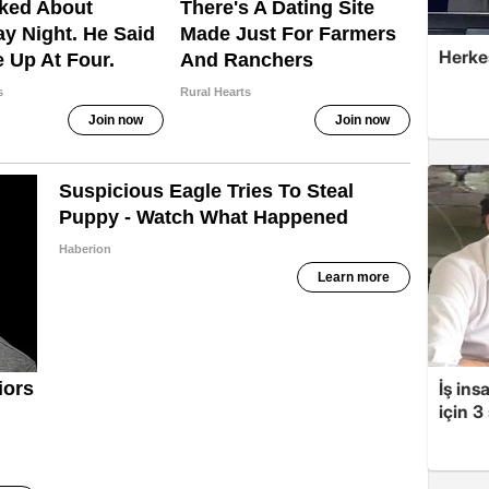
Herke
İş ins
için 3