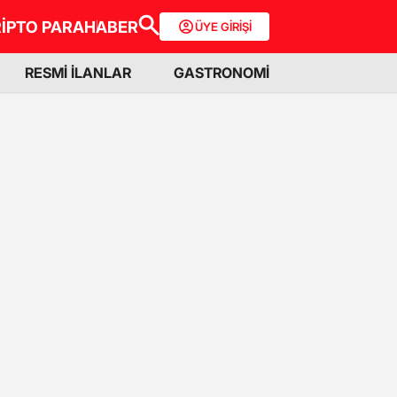
İPTO PARA
HABER
ÜYE GİRİŞİ
RESMİ İLANLAR
GASTRONOMİ