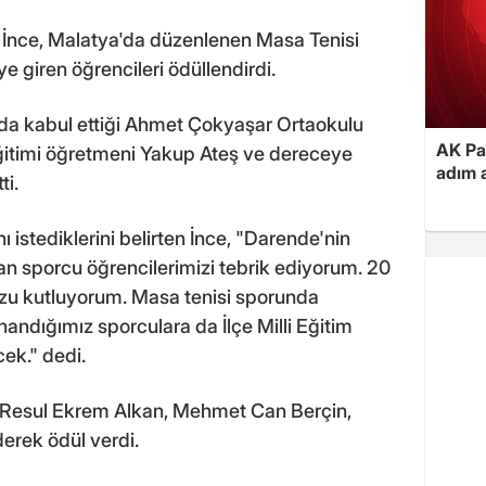
 İnce, Malatya'da düzenlenen Masa Tenisi
e giren öğrencileri ödüllendirdi.
da kabul ettiği Ahmet Çokyaşar Ortaokulu
AK Par
ğitimi öğretmeni Yakup Ateş ve dereceye
adım a
ti.
ı istediklerini belirten İnce, "Darende'nin
uran sporcu öğrencilerimizi tebrik ediyorum. 20
uzu kutluyorum. Masa tenisi sporunda
nandığımız sporculara da İlçe Milli Eğitim
ek." dedi.
 Resul Ekrem Alkan, Mehmet Can Berçin,
erek ödül verdi.