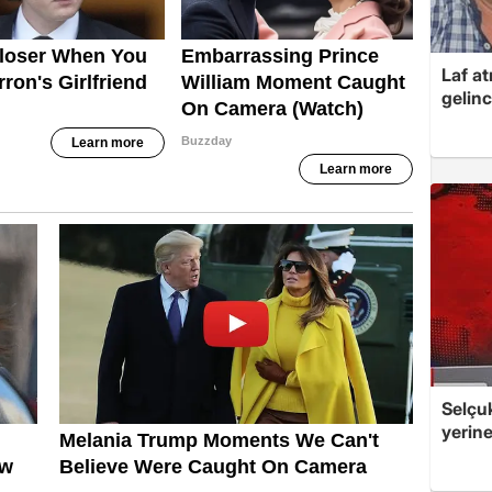
Laf at
gelinc
Selçuk
yerine