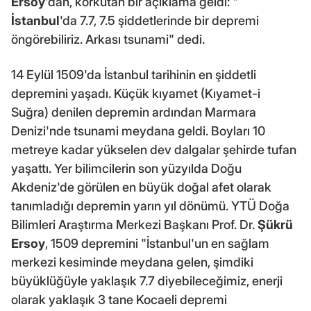
Ersoy
'dan, korkutan bir açıklama geldi: "
İstanbul
'da 7.7, 7.5 şiddetlerinde bir depremi
öngörebiliriz. Arkası tsunami" dedi.
14 Eylül 1509'da İstanbul tarihinin en şiddetli
depremini yaşadı. Küçük kıyamet (Kıyamet-i
Suğra) denilen depremin ardından Marmara
Denizi'nde tsunami meydana geldi. Boyları 10
metreye kadar yükselen dev dalgalar şehirde tufan
yaşattı. Yer bilimcilerin son yüzyılda Doğu
Akdeniz'de görülen en büyük doğal afet olarak
tanımladığı depremin yarın yıl dönümü. YTÜ Doğa
Bilimleri Araştırma Merkezi Başkanı Prof. Dr.
Şükrü
Ersoy
, 1509 depremini "İstanbul'un en sağlam
merkezi kesiminde meydana gelen, şimdiki
büyüklüğüyle yaklaşık 7.7 diyebileceğimiz, enerji
olarak yaklaşık 3 tane Kocaeli depremi