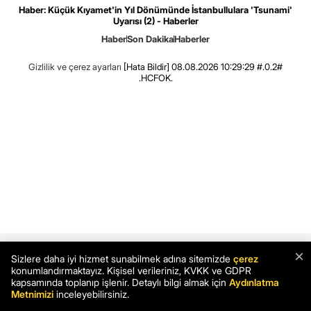
Haber: Küçük Kıyamet'in Yıl Dönümünde İstanbullulara 'Tsunami'
Uyarısı (2) - Haberler
Haber
Son Dakika
Haberler
Gizlilik ve çerez ayarları
[Hata Bildir]
08.08.2026 10:29:29 #.0.2#
.HCFOK.
×
Sizlere daha iyi hizmet sunabilmek adına sitemizde
çerez
konumlandırmaktayız. Kişisel verileriniz, KVKK ve GDPR
kapsamında toplanıp işlenir. Detaylı bilgi almak için
Aydınlatma
Metnimizi
inceleyebilirsiniz.