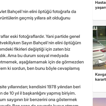
Hasta
yaşam
t Bahçeli'nin elini öptüğü fotoğrafa da
üntülerin geçmiş yıllara ait olduğunu
lar eski fotoğraflardır. Yani partide genel
vekiliyken Sayın Bahçeli'nin elini öptüğüm
eki fikirleri değiştiği için zaten biz
yrıldık. Ama bu durum sosyal medyada
kal etmemek, aşağılamamak için de görmezden
em ki sordun, ben bunu böyle cevaplamış
Kavga 
karart
e yıllarından; kendisini 1978 yılından beri
n de 10 yıl il başkanlığını yapmış biriyim.
um saygının bir benzerini ona göstermek
 şeydir. Ben sana da saygıda kusur etmem