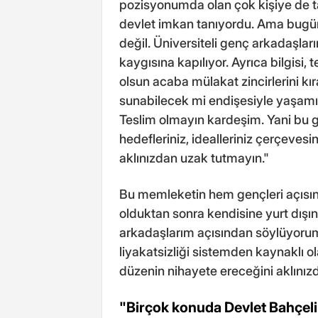
pozisyonumda olan çok kişiye de ta
devlet imkan tanıyordu. Ama bug
değil. Üniversiteli genç arkadaşlar
kaygısına kapılıyor. Ayrıca bilgisi,
olsun acaba mülakat zincirlerini kı
sunabilecek mi endişesiyle yaşamın
Teslim olmayın kardeşim. Yani bu g
hedefleriniz, idealleriniz çerçevesi
aklınızdan uzak tutmayın."
Bu memleketin hem gençleri açıs
olduktan sonra kendisine yurt dış
arkadaşlarım açısından söylüyorum
liyakatsizliği sistemden kaynaklı o
düzenin nihayete ereceğini aklınız
"Birçok konuda Devlet Bahçeli