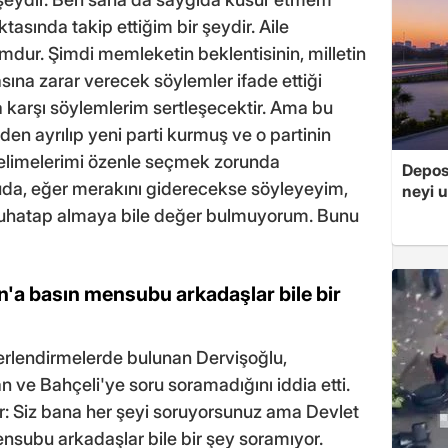
asında takip ettiğim bir şeydir. Aile
dur. Şimdi memleketin beklentisinin, milletin
asına zarar verecek söylemler ifade ettiği
a karşı söylemlerim sertleşecektir. Ama bu
en ayrılıp yeni parti kurmuş ve o partinin
kelimelerimi özenle seçmek zorunda
Depos
uda, eğer merakını giderecekse söyleyeyim,
neyi u
muhatap almaya bile değer bulmuyorum. Bunu
n'a basın mensubu arkadaşlar bile bir
rlendirmelerde bulunan Dervişoğlu,
 ve Bahçeli'ye soru soramadığını iddia etti.
ar: Siz bana her şeyi soruyorsunuz ama Devlet
nsubu arkadaşlar bile bir şey soramıyor.