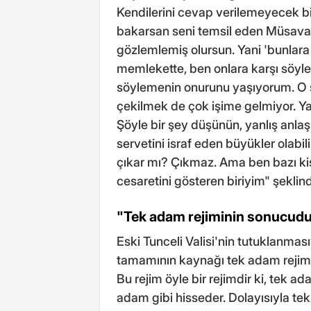
Kendilerini cevap verilemeyecek bir
bakarsan seni temsil eden Müsava
gözlemlemiş olursun. Yani 'bunlar
memlekette, ben onlara karşı söyle
söylemenin onurunu yaşıyorum. O ş
çekilmek de çok işime gelmiyor. Ya
Şöyle bir şey düşünün, yanlış anlaş
servetini israf eden büyükler olabil
çıkar mı? Çıkmaz. Ama ben bazı kiş
cesaretini gösteren biriyim" şeklin
"Tek adam rejiminin sonucudu
Eski Tunceli Valisi'nin tutuklanması
tamamının kaynağı tek adam rejimi
Bu rejim öyle bir rejimdir ki, tek ad
adam gibi hisseder. Dolayısıyla te