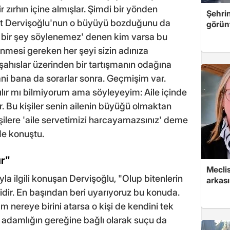
 zırhın içine almışlar. Şimdi bir yönden
Şehri
t Dervişoğlu'nun o büyüyü bozduğunu da
görün
a bir şey söylenemez' denen kim varsa bu
nmesi gereken her şeyi sizin adınıza
ahıslar üzerinden bir tartışmanın odağına
ni bana da sorarlar sonra. Geçmişim var.
ılır mı bilmiyorum ama söyleyeyim: Aile içinde
ir. Bu kişiler senin ailenin büyüğü olmaktan
ilere 'aile servetimizi harcayamazsınız' deme
de konuştu.
r"
Mecli
yla ilgili konuşan Dervişoğlu, "Olup bitenlerin
arkası
dir. En başından beri uyarıyoruz bu konuda.
am nereye birini atarsa o kişi de kendini tek
k adamlığın gereğine bağlı olarak suçu da