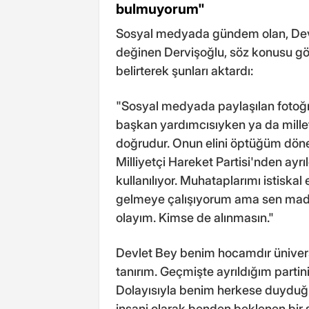
bulmuyorum"
Sosyal medyada gündem olan, Devle
değinen Dervişoğlu, söz konusu gör
belirterek şunları aktardı:
"Sosyal medyada paylaşılan fotoğraf
başkan yardımcısıyken ya da millet
doğrudur. Onun elini öptüğüm dönemd
Milliyetçi Hareket Partisi'nden a
kullanılıyor. Muhataplarımı istis
gelmeye çalışıyorum ama sen mad
olayım. Kimse de alınmasın."
Devlet Bey benim hocamdır üniversit
tanırım. Geçmişte ayrıldığım partini
Dolayısıyla benim herkese duyduğ
insani olarak benden beklenen bir