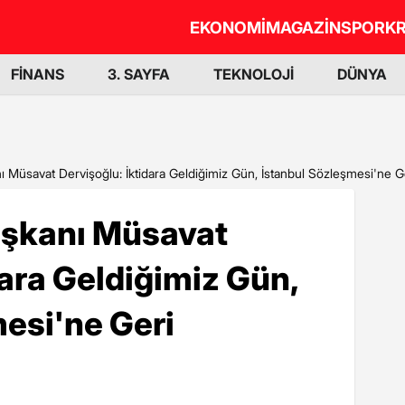
EKONOMİ
MAGAZİN
SPOR
KR
FİNANS
3. SAYFA
TEKNOLOJİ
DÜNYA
nı Müsavat Dervişoğlu: İktidara Geldiğimiz Gün, İstanbul Sözleşmesi'ne 
Başkanı Müsavat
dara Geldiğimiz Gün,
esi'ne Geri