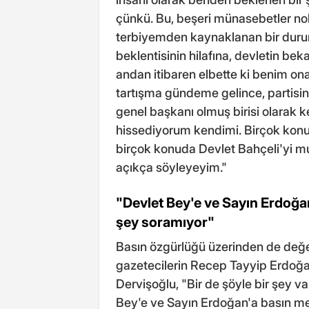
çünkü. Bu, beşeri münasebetler nokt
terbiyemden kaynaklanan bir durum
beklentisinin hilafına, devletin bek
andan itibaren elbette ki benim on
tartışma gündeme gelince, partisind
genel başkanı olmuş birisi olarak 
hissediyorum kendimi. Birçok kon
birçok konuda Devlet Bahçeli'yi 
açıkça söyleyeyim."
"Devlet Bey'e ve Sayın Erdoğa
şey soramıyor"
Basın özgürlüğü üzerinden de değe
gazetecilerin Recep Tayyip Erdoğan
Dervişoğlu, "Bir de şöyle bir şey v
Bey'e ve Sayın Erdoğan'a basın me