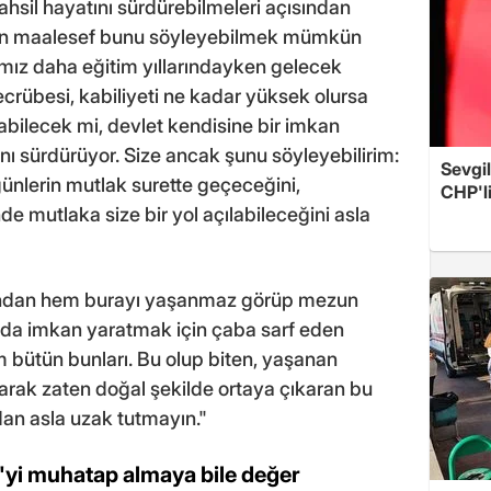
hsil hayatını sürdürebilmeleri açısından
ün maalesef bunu söyleyebilmek mümkün
ımız daha eğitim yıllarındayken gelecek
 tecrübesi, kabiliyeti ne kadar yüksek olursa
rabilecek mi, devlet kendisine bir imkan
ı sürdürüyor. Size ancak şunu söyleyebilirim:
Sevgil
ünlerin mutlak surette geçeceğini,
CHP'l
nde mutlaka size bir yol açılabileceğini asla
ından hem burayı yaşanmaz görüp mezun
ında imkan yaratmak için çaba sarf eden
 bütün bunları. Bu olup biten, yaşanan
larak zaten doğal şekilde ortaya çıkaran bu
dan asla uzak tutmayın."
'yi muhatap almaya bile değer