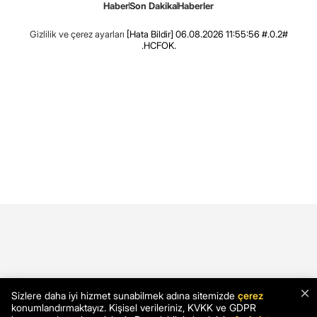
Haber
Son Dakika
Haberler
Gizlilik ve çerez ayarları
[Hata Bildir]
06.08.2026 11:55:56 #.0.2#
.HCFOK.
×
Sizlere daha iyi hizmet sunabilmek adına sitemizde
çerez
konumlandırmaktayız. Kişisel verileriniz, KVKK ve GDPR