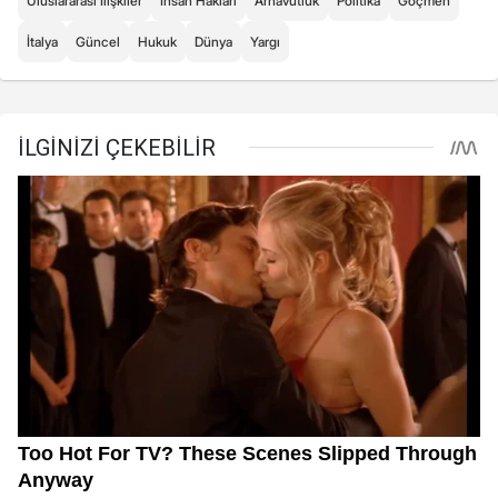
Uluslararası İlişkiler
İnsan Hakları
Arnavutluk
Politika
Göçmen
İtalya
Güncel
Hukuk
Dünya
Yargı