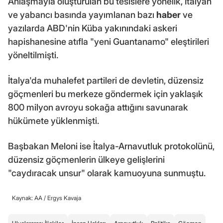
Anlaşmayla oluşturulan bu tesislere yönelik, İtalyan
ve yabancı basında yayımlanan bazı
haber
ve
yazılarda ABD'nin Küba yakınındaki askeri
hapishanesine atıfla "yeni Guantanamo" eleştirileri
yöneltilmişti.
İtalya'da muhalefet partileri de devletin, düzensiz
göçmenleri bu merkeze göndermek için yaklaşık
800 milyon avroyu sokağa attığını savunarak
hükümete yüklenmişti.
Başbakan Meloni ise İtalya-Arnavutluk protokolünü,
düzensiz göçmenlerin ülkeye gelişlerini
"caydıracak unsur" olarak kamuoyuna sunmuştu.
Kaynak: AA /
Ergys Kavaja