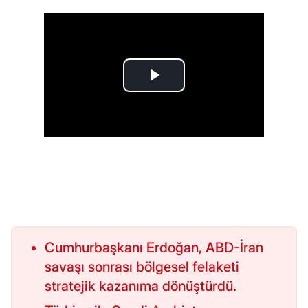
Cumhurbaşkanı Erdoğan, ABD-İran
savaşı sonrası bölgesel felaketi
stratejik kazanıma dönüştürdü.