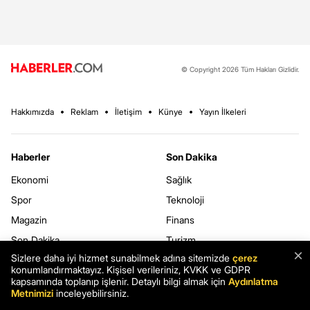
© Copyright 2026 Tüm Hakları Gizlidir.
Hakkımızda
Reklam
İletişim
Künye
Yayın İlkeleri
Haberler
Son Dakika
Ekonomi
Sağlık
Spor
Teknoloji
Magazin
Finans
Son Dakika
Turizm
×
Sizlere daha iyi hizmet sunabilmek adına sitemizde
çerez
Kripto
Yazarlar
konumlandırmaktayız. Kişisel verileriniz, KVKK ve GDPR
3.Sayfa
Yerel Haberler
kapsamında toplanıp işlenir. Detaylı bilgi almak için
Aydınlatma
Metnimizi
inceleyebilirsiniz.
Dünya